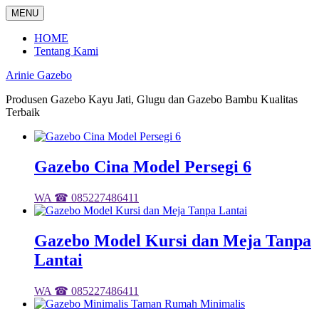
Langsung
MENU
ke
konten
HOME
Tentang Kami
Arinie Gazebo
Produsen Gazebo Kayu Jati, Glugu dan Gazebo Bambu Kualitas
Terbaik
Gazebo Cina Model Persegi 6
WA ☎ 085227486411
Gazebo Model Kursi dan Meja Tanpa
Lantai
WA ☎ 085227486411