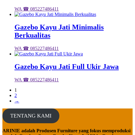
WA ☎ 085227486411
Gazebo Kayu Jati Minimalis
Berkualitas
WA ☎ 085227486411
Gazebo Kayu Jati Full Ukir Jawa
WA ☎ 085227486411
1
2
→
TENTANG KAMI
ARINIE adalah Produsen Furniture yang fokus memproduksi