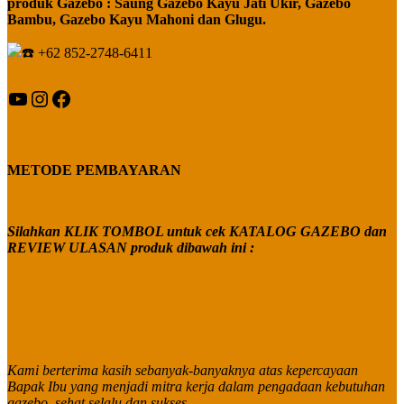
produk Gazebo : Saung Gazebo Kayu Jati Ukir, Gazebo
Bambu, Gazebo Kayu Mahoni dan Glugu.
+62 852-2748-6411
YouTube
Instagram
Facebook
METODE PEMBAYARAN
Silahkan KLIK TOMBOL untuk cek KATALOG GAZEBO dan
REVIEW ULASAN produk dibawah ini :
Kami berterima kasih sebanyak-banyaknya atas kepercayaan
Bapak Ibu yang menjadi mitra kerja dalam pengadaan kebutuhan
gazebo, sehat selalu dan sukses.