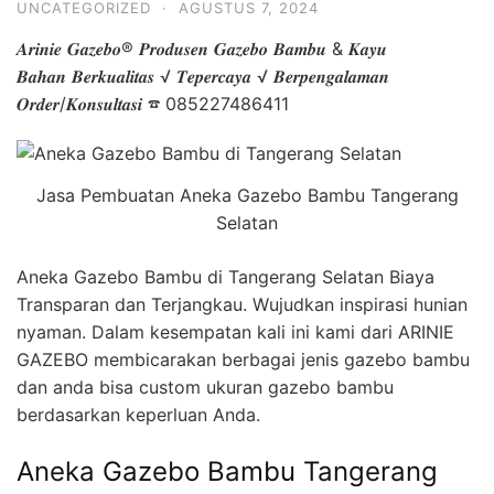
UNCATEGORIZED
·
AGUSTUS 7, 2024
𝑨𝒓𝒊𝒏𝒊𝒆 𝑮𝒂𝒛𝒆𝒃𝒐® 𝑷𝒓𝒐𝒅𝒖𝒔𝒆𝒏 𝑮𝒂𝒛𝒆𝒃𝒐 𝑩𝒂𝒎𝒃𝒖 & 𝑲𝒂𝒚𝒖
𝑩𝒂𝒉𝒂𝒏 𝑩𝒆𝒓𝒌𝒖𝒂𝒍𝒊𝒕𝒂𝒔 √ 𝑻𝒆𝒑𝒆𝒓𝒄𝒂𝒚𝒂 √ 𝑩𝒆𝒓𝒑𝒆𝒏𝒈𝒂𝒍𝒂𝒎𝒂𝒏
𝑶𝒓𝒅𝒆𝒓/𝑲𝒐𝒏𝒔𝒖𝒍𝒕𝒂𝒔𝒊 ☎ 085227486411
Jasa Pembuatan Aneka Gazebo Bambu Tangerang
Selatan
Aneka Gazebo Bambu di Tangerang Selatan Biaya
Transparan dan Terjangkau. Wujudkan inspirasi hunian
nyaman. Dalam kesempatan kali ini kami dari ARINIE
GAZEBO membicarakan berbagai jenis gazebo bambu
dan anda bisa custom ukuran gazebo bambu
berdasarkan keperluan Anda.
Aneka Gazebo Bambu Tangerang