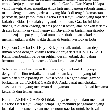
tempat kerja yang sesuai untuk sebuah Gazebo Dari Kayu Kelapa
yang mewah. Atau, mungkin Anda lagi membangun sebuah rumah
makan dengan nuansa pedesaan yang klasik di tengah kemacetan
perkotaan, jasa pembuatan Gazebo Dari Kayu Kelapa yang rapi dan
kokoh di Sidoarjo adalah yang anda butuhkan. Gazebo ini bisa
dibangun di area kosong, di atas pondasi beton, atau bahkan terletak
di atas kolam ikan yang menawan. Bayangkan bagaimana gazebo
akan menjadi spot yang ideal untuk beristirahat atau sekadar
memanfaatkan waktu-waktu damai di tengah kesibukan kota.
Dapatkan Gazebo Dari Kayu Kelapa terbaik untuk taman depan
rumah Anda dengan kualitas terbaik hanya dari ARINIE GAZEBO.
Kami memberikan berbagai pilihan desain terbaik dan bahan
bermutu tinggi untuk mencocokkan kebutuhan Anda.
Setiap Gazebo Dari Kayu Kelapa yang kami buat dilengkapi
dengan fitur-fitur terbaik, termasuk bahan kayu utuh yang tahan
rayap dan siap dipasang ke lokasi Anda. Dengan variasi gazebo
berkualitas dari ARINIE GAZEBO, Anda dapat menciptakan
suasana taman yang menawan dan nyaman untuk dinikmati bersama
keluarga dan teman-teman.
Kami di ARINIE GAZEBO tidak hanya terampil dalam membuat
Gazebo Dari Kayu Kelapa, tetapi juga memiliki pengalaman yang
luas dalam merancang dan membangun gazebo untuk berbagai