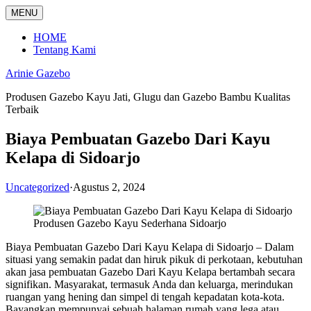
Langsung
MENU
ke
konten
HOME
Tentang Kami
Arinie Gazebo
Produsen Gazebo Kayu Jati, Glugu dan Gazebo Bambu Kualitas
Terbaik
Biaya Pembuatan Gazebo Dari Kayu
Kelapa di Sidoarjo
Uncategorized
·
Agustus 2, 2024
Produsen Gazebo Kayu Sederhana Sidoarjo
Biaya Pembuatan Gazebo Dari Kayu Kelapa di Sidoarjo – Dalam
situasi yang semakin padat dan hiruk pikuk di perkotaan, kebutuhan
akan jasa pembuatan Gazebo Dari Kayu Kelapa bertambah secara
signifikan. Masyarakat, termasuk Anda dan keluarga, merindukan
ruangan yang hening dan simpel di tengah kepadatan kota-kota.
Bayangkan mempunyai sebuah halaman rumah yang lega atau