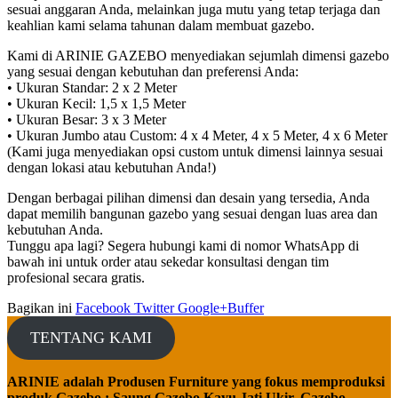
sesuai anggaran Anda, melainkan juga mutu yang tetap terjaga dan
keahlian kami selama tahunan dalam membuat gazebo.
Kami di ARINIE GAZEBO menyediakan sejumlah dimensi gazebo
yang sesuai dengan kebutuhan dan preferensi Anda:
• Ukuran Standar: 2 x 2 Meter
• Ukuran Kecil: 1,5 x 1,5 Meter
• Ukuran Besar: 3 x 3 Meter
• Ukuran Jumbo atau Custom: 4 x 4 Meter, 4 x 5 Meter, 4 x 6 Meter
(Kami juga menyediakan opsi custom untuk dimensi lainnya sesuai
dengan lokasi atau kebutuhan Anda!)
Dengan berbagai pilihan dimensi dan desain yang tersedia, Anda
dapat memilih bangunan gazebo yang sesuai dengan luas area dan
kebutuhan Anda.
Tunggu apa lagi? Segera hubungi kami di nomor WhatsApp di
bawah ini untuk order atau sekedar konsultasi dengan tim
profesional secara gratis.
Bagikan ini
Facebook
Twitter
Google+
Buffer
TENTANG KAMI
ARINIE adalah Produsen Furniture yang fokus memproduksi
produk Gazebo : Saung Gazebo Kayu Jati Ukir, Gazebo