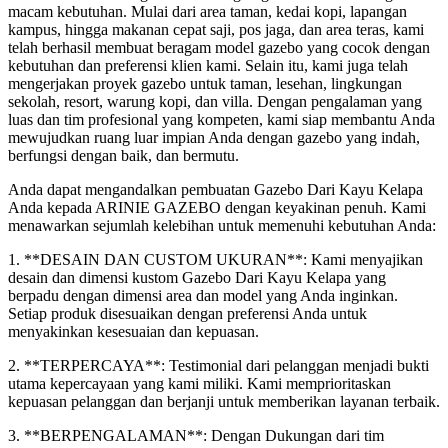
macam kebutuhan. Mulai dari area taman, kedai kopi, lapangan
kampus, hingga makanan cepat saji, pos jaga, dan area teras, kami
telah berhasil membuat beragam model gazebo yang cocok dengan
kebutuhan dan preferensi klien kami. Selain itu, kami juga telah
mengerjakan proyek gazebo untuk taman, lesehan, lingkungan
sekolah, resort, warung kopi, dan villa. Dengan pengalaman yang
luas dan tim profesional yang kompeten, kami siap membantu Anda
mewujudkan ruang luar impian Anda dengan gazebo yang indah,
berfungsi dengan baik, dan bermutu.
Anda dapat mengandalkan pembuatan Gazebo Dari Kayu Kelapa
Anda kepada ARINIE GAZEBO dengan keyakinan penuh. Kami
menawarkan sejumlah kelebihan untuk memenuhi kebutuhan Anda:
1. **DESAIN DAN CUSTOM UKURAN**: Kami menyajikan
desain dan dimensi kustom Gazebo Dari Kayu Kelapa yang
berpadu dengan dimensi area dan model yang Anda inginkan.
Setiap produk disesuaikan dengan preferensi Anda untuk
menyakinkan kesesuaian dan kepuasan.
2. **TERPERCAYA**: Testimonial dari pelanggan menjadi bukti
utama kepercayaan yang kami miliki. Kami memprioritaskan
kepuasan pelanggan dan berjanji untuk memberikan layanan terbaik.
3. **BERPENGALAMAN**: Dengan Dukungan dari tim