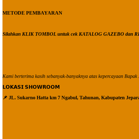
METODE PEMBAYARAN
Silahkan KLIK TOMBOL untuk cek KATALOG GAZEBO dan RE
Kami berterima kasih sebanyak-banyaknya atas kepercayaan Bapak I
𝗟𝗢𝗞𝗔𝗦𝗜 𝗦𝗛𝗢𝗪𝗥𝗢𝗢𝗠
📌 JL. Sukarno Hatta km 7 Ngabul, Tahunan, Kabupaten Jepar