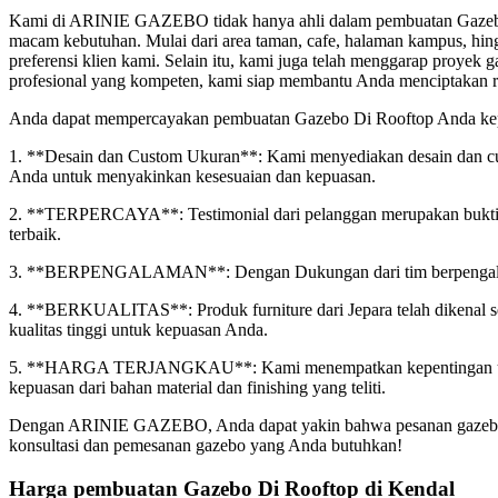
Kami di ARINIE GAZEBO tidak hanya ahli dalam pembuatan Gazebo 
macam kebutuhan. Mulai dari area taman, cafe, halaman kampus, hingg
preferensi klien kami. Selain itu, kami juga telah menggarap proye
profesional yang kompeten, kami siap membantu Anda menciptakan r
Anda dapat mempercayakan pembuatan Gazebo Di Rooftop Anda ke
1. **Desain dan Custom Ukuran**: Kami menyediakan desain dan cus
Anda untuk menyakinkan kesesuaian dan kepuasan.
2. **TERPERCAYA**: Testimonial dari pelanggan merupakan bukti u
terbaik.
3. **BERPENGALAMAN**: Dengan Dukungan dari tim berpengalaman
4. **BERKUALITAS**: Produk furniture dari Jepara telah dikenal sec
kualitas tinggi untuk kepuasan Anda.
5. **HARGA TERJANGKAU**: Kami menempatkan kepentingan utama p
kepuasan dari bahan material dan finishing yang teliti.
Dengan ARINIE GAZEBO, Anda dapat yakin bahwa pesanan gazebo And
konsultasi dan pemesanan gazebo yang Anda butuhkan!
Harga pembuatan Gazebo Di Rooftop di Kendal