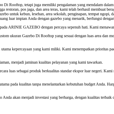
Di Rooftop, tetapi juga memiliki pengalaman yang mendalam dalam 
a restoran, pos jaga, dan area teras, kami telah berhasil membuat be
k gazebo untuk kebun, lesehan, area sekolah, penginapan, tempat ngop
uang luar impian Anda dengan gazebo yang menarik, berfungsi dengan
pada ARINIE GAZEBO dengan percaya sepenuh hati. Kami menawark
tom ukuran Gazebo Di Rooftop yang sesuai dengan luas area dan mode
tama kepercayaan yang kami miliki. Kami menempatkan prioritas pad
, menjadi jaminan kualitas pelayanan yang kami tawarkan.
ara luas sebagai produk berkualitas standar ekspor luar negeri. Kam
ada kualitas tanpa menelantarkan kebutuhan budget Anda. Harga ya
a akan menjadi investasi yang berharga, dengan kualitas terbaik d