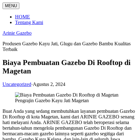
Langsung
MENU
ke
konten
HOME
Tentang Kami
Arinie Gazebo
Produsen Gazebo Kayu Jati, Glugu dan Gazebo Bambu Kualitas
Terbaik
Biaya Pembuatan Gazebo Di Rooftop di
Magetan
Uncategorized
·
Agustus 2, 2024
Pengrajin Gazebo Kayu Jati Magetan
Buat Anda yang sedang membutuhkan layanan pembuatan Gazebo
Di Rooftop di kota Magetan, kami dari ARINIE GAZEBO senang
hati melayani Anda. ARINIE GAZEBO telah beroperasi selama
bertahun-tahun mengelola pembangunan Gazebo Di Rooftop dan
bermacam-macam gazebo lainnya seperti gazebo segitiga dari
bambu, Gazebo Kayu Kelapa, dan lain-lain di seluruh Jawa,