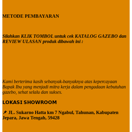
METODE PEMBAYARAN
Silahkan KLIK TOMBOL untuk cek KATALOG GAZEBO dan
REVIEW ULASAN produk dibawah ini :
Kami berterima kasih sebanyak-banyaknya atas kepercayaan
Bapak Ibu yang menjadi mitra kerja dalam pengadaan kebutuhan
gazebo, sehat selalu dan sukses.
𝗟𝗢𝗞𝗔𝗦𝗜 𝗦𝗛𝗢𝗪𝗥𝗢𝗢𝗠
📌 JL. Sukarno Hatta km 7 Ngabul, Tahunan, Kabupaten
Jepara, Jawa Tengah, 59428