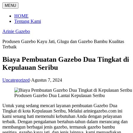
Langsung
MENU
ke
konten
HOME
Tentang Kami
Arinie Gazebo
Produsen Gazebo Kayu Jati, Glugu dan Gazebo Bambu Kualitas
Terbaik
Biaya Pembuatan Gazebo Dua Tingkat di
Kepulauan Seribu
Uncategorized
·
Agustus 7, 2024
Produsen Gazebo Dua Lantai Kepulauan Seribu
Untuk yang sedang mencari layanan pembuatan Gazebo Dua
Tingkat di kota Kepulauan Seribu, Melalui ariniegazebo.com ini
kami senang hati memenuhi kebutuhan Anda dengan pelayanan
terbaik. Dengan pengalaman bertahun-tahun dalam merancang dan
membangun berbagai jenis gazebo, termasuk gazebo bambu
segitiga, gazebo kayu jati, dan jenis lainnya, kami menyediakan