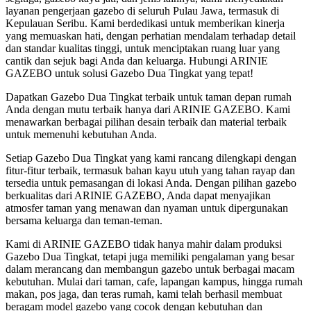
layanan pengerjaan gazebo di seluruh Pulau Jawa, termasuk di
Kepulauan Seribu. Kami berdedikasi untuk memberikan kinerja
yang memuaskan hati, dengan perhatian mendalam terhadap detail
dan standar kualitas tinggi, untuk menciptakan ruang luar yang
cantik dan sejuk bagi Anda dan keluarga. Hubungi ARINIE
GAZEBO untuk solusi Gazebo Dua Tingkat yang tepat!
Dapatkan Gazebo Dua Tingkat terbaik untuk taman depan rumah
Anda dengan mutu terbaik hanya dari ARINIE GAZEBO. Kami
menawarkan berbagai pilihan desain terbaik dan material terbaik
untuk memenuhi kebutuhan Anda.
Setiap Gazebo Dua Tingkat yang kami rancang dilengkapi dengan
fitur-fitur terbaik, termasuk bahan kayu utuh yang tahan rayap dan
tersedia untuk pemasangan di lokasi Anda. Dengan pilihan gazebo
berkualitas dari ARINIE GAZEBO, Anda dapat menyajikan
atmosfer taman yang menawan dan nyaman untuk dipergunakan
bersama keluarga dan teman-teman.
Kami di ARINIE GAZEBO tidak hanya mahir dalam produksi
Gazebo Dua Tingkat, tetapi juga memiliki pengalaman yang besar
dalam merancang dan membangun gazebo untuk berbagai macam
kebutuhan. Mulai dari taman, cafe, lapangan kampus, hingga rumah
makan, pos jaga, dan teras rumah, kami telah berhasil membuat
beragam model gazebo yang cocok dengan kebutuhan dan