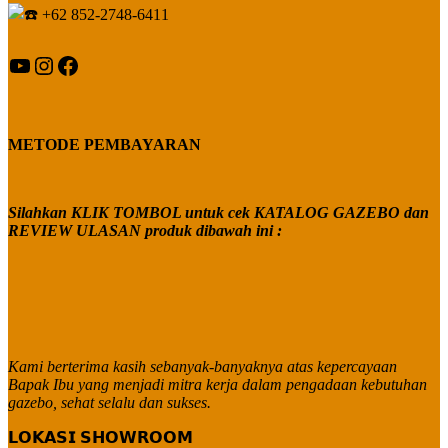
+62 852-2748-6411
YouTube
Instagram
Facebook
METODE PEMBAYARAN
Silahkan KLIK TOMBOL untuk cek KATALOG GAZEBO dan
REVIEW ULASAN produk dibawah ini :
Kami berterima kasih sebanyak-banyaknya atas kepercayaan
Bapak Ibu yang menjadi mitra kerja dalam pengadaan kebutuhan
gazebo, sehat selalu dan sukses.
𝗟𝗢𝗞𝗔𝗦𝗜 𝗦𝗛𝗢𝗪𝗥𝗢𝗢𝗠