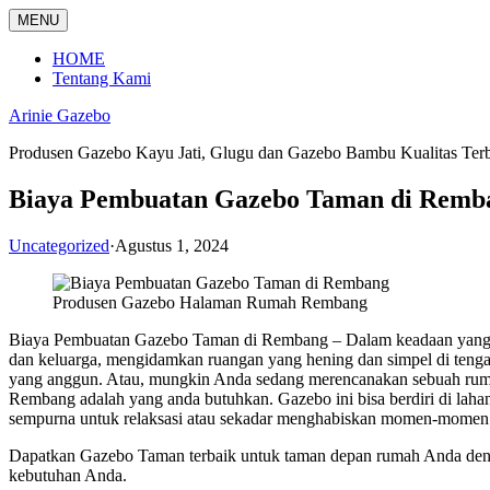
Langsung
MENU
ke
konten
HOME
Tentang Kami
Arinie Gazebo
Produsen Gazebo Kayu Jati, Glugu dan Gazebo Bambu Kualitas Ter
Biaya Pembuatan Gazebo Taman di Remb
Uncategorized
·
Agustus 1, 2024
Produsen Gazebo Halaman Rumah Rembang
Biaya Pembuatan Gazebo Taman di Rembang – Dalam keadaan yang sem
dan keluarga, mengidamkan ruangan yang hening dan simpel di ten
yang anggun. Atau, mungkin Anda sedang merencanakan sebuah ruma
Rembang adalah yang anda butuhkan. Gazebo ini bisa berdiri di lah
sempurna untuk relaksasi atau sekadar menghabiskan momen-momen t
Dapatkan Gazebo Taman terbaik untuk taman depan rumah Anda den
kebutuhan Anda.