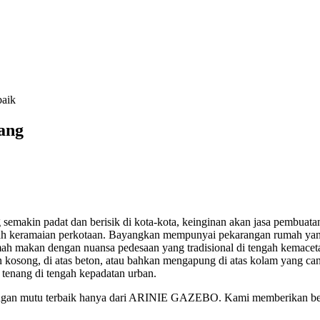
baik
ang
akin padat dan berisik di kota-kota, keinginan akan jasa pembuatan
gah keramaian perkotaan. Bayangkan mempunyai pekarangan rumah yang
h makan dengan nuansa pedesaan yang tradisional di tengah kemaceta
an kosong, di atas beton, atau bahkan mengapung di atas kolam yang 
enang di tengah kepadatan urban.
gan mutu terbaik hanya dari ARINIE GAZEBO. Kami memberikan berb