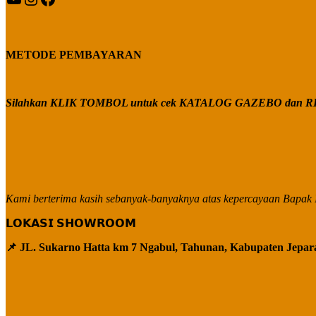
METODE PEMBAYARAN
Silahkan KLIK TOMBOL untuk cek KATALOG GAZEBO dan RE
Kami berterima kasih sebanyak-banyaknya atas kepercayaan Bapak I
𝗟𝗢𝗞𝗔𝗦𝗜 𝗦𝗛𝗢𝗪𝗥𝗢𝗢𝗠
📌 JL. Sukarno Hatta km 7 Ngabul, Tahunan, Kabupaten Jepar