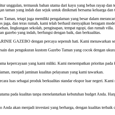
tur unggulan, termasuk bahan utama dari kayu yang bebas rayap dan t
n taman yang indah dan sejuk untuk dinikmati bersama keluarga dan 
aman, tetapi juga memiliki pengalaman yang besar dalam merancang
jaga, dan teras rumah, kami telah berhasil menyajikan beragam model
esehan, lingkungan sekolah, penginapan, tempat ngopi, dan rumah vill
 gazebo yang indah, berfungsi dengan baik, dan berkualitas.
RINIE GAZEBO dengan percaya sepenuh hati. Kami menawarkan sej
 pengukuran kustom Gazebo Taman yang cocok dengan ukuran area
a kepercayaan yang kami miliki. Kami menempatkan prioritas pada ke
, menjadi jaminan kualitas pelayanan yang kami tawarkan.
ara luas sebagai produk berkualitas standar ekspor luar negeri. Kami
ada kualitas tanpa menelantarkan kebutuhan budget Anda. Harga y
da akan menjadi investasi yang berharga, dengan kualitas terbaik