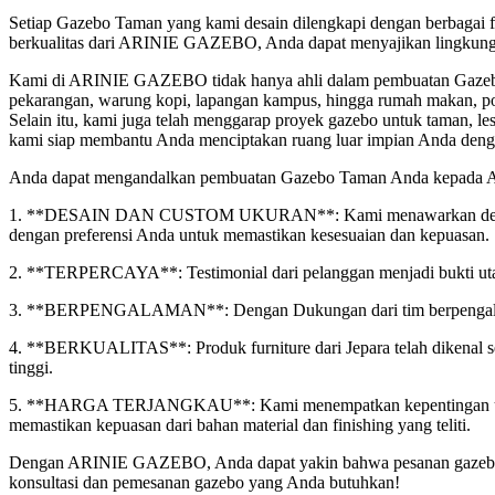
Setiap Gazebo Taman yang kami desain dilengkapi dengan berbagai fi
berkualitas dari ARINIE GAZEBO, Anda dapat menyajikan lingkunga
Kami di ARINIE GAZEBO tidak hanya ahli dalam pembuatan Gazebo T
pekarangan, warung kopi, lapangan kampus, hingga rumah makan, pos 
Selain itu, kami juga telah menggarap proyek gazebo untuk taman, l
kami siap membantu Anda menciptakan ruang luar impian Anda dengan
Anda dapat mengandalkan pembuatan Gazebo Taman Anda kepada A
1. **DESAIN DAN CUSTOM UKURAN**: Kami menawarkan desain dan
dengan preferensi Anda untuk memastikan kesesuaian dan kepuasan.
2. **TERPERCAYA**: Testimonial dari pelanggan menjadi bukti utam
3. **BERPENGALAMAN**: Dengan Dukungan dari tim berpengalaman
4. **BERKUALITAS**: Produk furniture dari Jepara telah dikenal sec
tinggi.
5. **HARGA TERJANGKAU**: Kami menempatkan kepentingan utama p
memastikan kepuasan dari bahan material dan finishing yang teliti.
Dengan ARINIE GAZEBO, Anda dapat yakin bahwa pesanan gazebo An
konsultasi dan pemesanan gazebo yang Anda butuhkan!