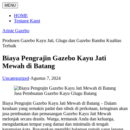
Langsung
MENU
ke
konten
HOME
Tentang Kami
Arinie Gazebo
Produsen Gazebo Kayu Jati, Glugu dan Gazebo Bambu Kualitas
Terbaik
Biaya Pengrajin Gazebo Kayu Jati
Mewah di Batang
Uncategorized
·
Agustus 7, 2024
Jasa Pembuatan Gazebo Kayu Glugu Batang
Biaya Pengrajin Gazebo Kayu Jati Mewah di Batang – Dalam
keadaan yang semakin padat dan sibuk di perkotaan, keinginan akan
jasa pembuatan dan pemasangan Gazebo Kayu Jati Mewah
melonjak secara drastis. Warga, termasuk Anda dan keluarga,
mengidamkan tempat yang damai dan minimalis di tengah
keramaian kota. Bayangkan memiliki halaman rumah yang lapang