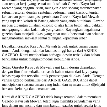
atau tempat kerja yang sesuai untuk sebuah Gazebo Kayu Jati
Mewah yang anggun. Atau, mungkin Anda sedang merencanakan
sebuah restoran dengan sentuhan pedesaan yang klasik di tengah
kemacetan perkotaan, jasa pembuatan Gazebo Kayu Jati Mewah
yang rapi dan kokoh di Batang adalah yang anda butuhkan. Gazebo
ini bisa dibangun di lahan kosong, di atas lantai beton, atau bahkan
mengapung di atas kolam air yang cantik. Bayangkan bagaimana
gazebo akan menjadi lokasi yang tepat untuk bersantai atau sekadar
menghabiskan saat-saat santai di tengah kepadatan urban.
Dapatkan Gazebo Kayu Jati Mewah terbaik untuk taman depan
rumah Anda dengan standar kualitas tinggi hanya dari ARINIE
GAZEBO. Kami memberikan berbagai desain terbaik dan bahan
berkualitas untuk mengakomodasi kebutuhan Anda.
Setiap Gazebo Kayu Jati Mewah yang kami desain dilengkapi
dengan fitur-fitur terbaik, termasuk bahan utama dari kayu yang
bebas rayap dan tersedia untuk pemasangan di lokasi Anda. Dengan
variasi gazebo berkualitas dari ARINIE GAZEBO, Anda dapat
menciptakan suasana taman yang indah dan nyaman untuk dijelajahi
bersama keluarga dan teman-teman.
Kami di ARINIE GAZEBO tidak hanya terampil dalam membuat
Gazebo Kayu Jati Mewah, tetapi juga memiliki pengalaman yang
luas dalam merancang dan membangun gazebo untuk segala jenis