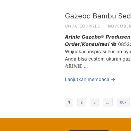
Gazebo Bambu Sede
UNCATEGORIZED
·
NOVEMBER 
𝘼𝙧𝙞𝙣𝙞𝙚 𝙂𝙖𝙯𝙚𝙗𝙤® 𝙋𝙧𝙤𝙙𝙪𝙨𝙚
𝙊𝙧𝙙𝙚𝙧/𝙆𝙤𝙣𝙨𝙪𝙡𝙩𝙖𝙨
Wujudkan inspirasi hunian 
Anda bisa custom ukuran gaz
𝔸ℝ𝕀ℕ𝕀𝔼 …
Lanjutkan membaca →
1
2
3
…
807