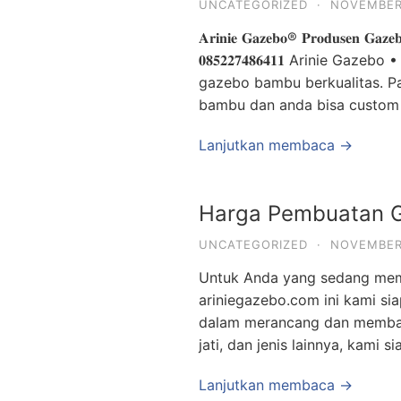
UNCATEGORIZED
·
NOVEMBER 
𝐀𝐫𝐢𝐧𝐢𝐞 𝐆𝐚𝐳𝐞𝐛𝐨® 𝐏𝐫𝐨𝐝𝐮𝐬𝐞𝐧 𝐆𝐚𝐳𝐞
𝟎𝟖𝟓𝟐𝟐𝟕𝟒𝟖𝟔𝟒𝟏𝟏 Arini
gazebo bambu berkualitas. P
bambu dan anda bisa custom
Lanjutkan membaca →
Harga Pembuatan G
UNCATEGORIZED
·
NOVEMBER 
Untuk Anda yang sedang meme
ariniegazebo.com ini kami s
dalam merancang dan membang
jati, dan jenis lainnya, kami
Lanjutkan membaca →