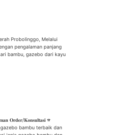
rah Probolinggo, Melalui
 Dengan pengalaman panjang
ari bambu, gazebo dari kayu
𝐚𝐧 𝐎𝐫𝐝𝐞𝐫/𝐊𝐨𝐧𝐬𝐮𝐥𝐭𝐚𝐬𝐢 ☎
ain gazebo bambu terbaik dan