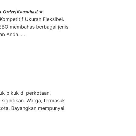
 𝑶𝒓𝒅𝒆𝒓/𝑲𝒐𝒏𝒔𝒖𝒍𝒕𝒂𝒔𝒊 ☎
mpetitif Ukuran Fleksibel.
ZEBO membahas berbagai jenis
an Anda. …
uk pikuk di perkotaan,
signifikan. Warga, termasuk
 kota. Bayangkan mempunyai