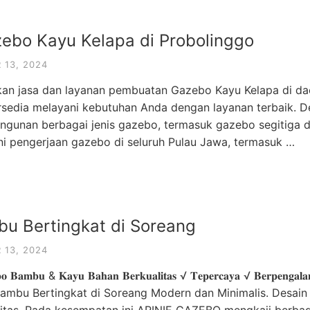
zebo Kayu Kelapa di Probolinggo
13, 2024
n jasa dan layanan pembuatan Gazebo Kayu Kelapa di dae
ersedia melayani kebutuhan Anda dengan layanan terbaik.
unan berbagai jenis gazebo, termasuk gazebo segitiga d
ani pengerjaan gazebo di seluruh Pulau Jawa, termasuk …
u Bertingkat di Soreang
13, 2024
𝐛𝐨 𝐁𝐚𝐦𝐛𝐮 & 𝐊𝐚𝐲𝐮 𝐁𝐚𝐡𝐚𝐧 𝐁𝐞𝐫𝐤𝐮𝐚𝐥𝐢𝐭𝐚𝐬 √ 𝐓𝐞𝐩𝐞𝐫𝐜𝐚𝐲𝐚 √ 𝐁𝐞𝐫𝐩𝐞𝐧𝐠𝐚𝐥𝐚
 Gazebo Bambu Bertingkat di Soreang Modern dan Minimalis. Des