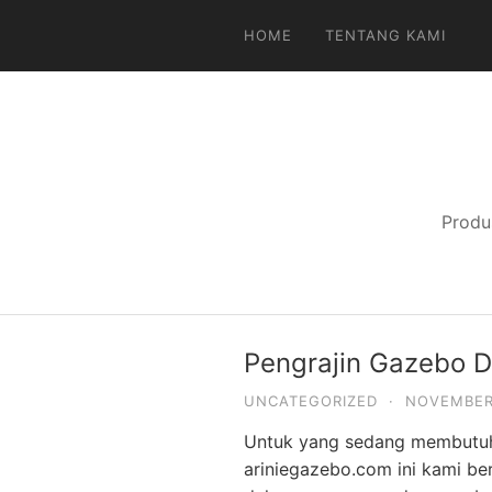
Langsung
HOME
TENTANG KAMI
ke
konten
Produ
Pengrajin Gazebo D
UNCATEGORIZED
·
NOVEMBER 
Untuk yang sedang membutuhk
ariniegazebo.com ini kami b