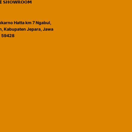
𝗜 𝗦𝗛𝗢𝗪𝗥𝗢𝗢𝗠
Sukarno Hatta km 7 Ngabul,
, Kabupaten Jepara, Jawa
, 59428