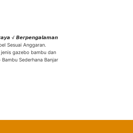
𝙘𝙖𝙮𝙖 √ 𝘽𝙚𝙧𝙥𝙚𝙣𝙜𝙖𝙡𝙖𝙢𝙖𝙣
ibel Sesuai Anggaran.
 jenis gazebo bambu dan
o Bambu Sederhana Banjar