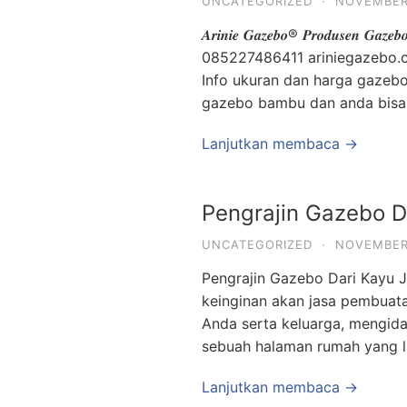
UNCATEGORIZED
·
NOVEMBER 
𝑨𝒓𝒊𝒏𝒊𝒆 𝑮𝒂𝒛𝒆𝒃𝒐® 𝑷𝒓𝒐𝒅𝒖𝒔𝒆𝒏 𝑮𝒂𝒛𝒆𝒃
085227486411 ariniegazebo.c
Info ukuran dan harga gazeb
gazebo bambu dan anda bisa
Lanjutkan membaca →
Pengrajin Gazebo D
UNCATEGORIZED
·
NOVEMBER 
Pengrajin Gazebo Dari Kayu J
keinginan akan jasa pembuat
Anda serta keluarga, mengid
sebuah halaman rumah yang l
Lanjutkan membaca →