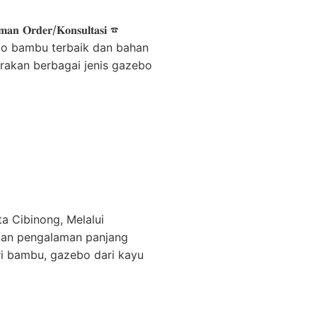
𝐚𝐧 𝐎𝐫𝐝𝐞𝐫/𝐊𝐨𝐧𝐬𝐮𝐥𝐭𝐚𝐬𝐢 ☎
azebo bambu terbaik dan bahan
rakan berbagai jenis gazebo
 Cibinong, Melalui
ngan pengalaman panjang
i bambu, gazebo dari kayu