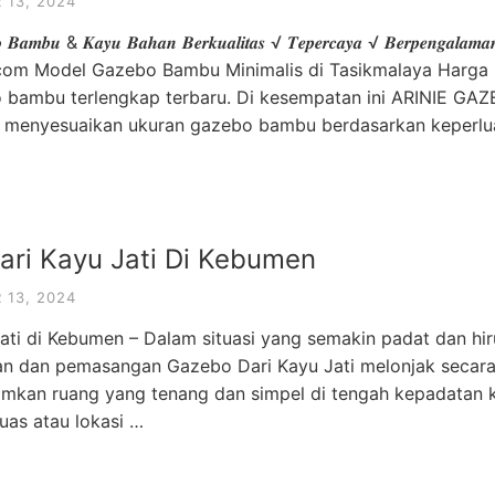
13, 2024
𝒐 𝑩𝒂𝒎𝒃𝒖 & 𝑲𝒂𝒚𝒖 𝑩𝒂𝒉𝒂𝒏 𝑩𝒆𝒓𝒌𝒖𝒂𝒍𝒊𝒕𝒂𝒔 √ 𝑻𝒆𝒑𝒆𝒓𝒄𝒂𝒚𝒂 √ 𝑩𝒆𝒓𝒑𝒆𝒏𝒈𝒂𝒍𝒂𝒎𝒂𝒏
om Model Gazebo Bambu Minimalis di Tasikmalaya Harga Ko
o bambu terlengkap terbaru. Di kesempatan ini ARINIE GA
 menyesuaikan ukuran gazebo bambu berdasarkan keperlu
ari Kayu Jati Di Kebumen
13, 2024
ati di Kebumen – Dalam situasi yang semakin padat dan hir
an dan pemasangan Gazebo Dari Kayu Jati melonjak secara 
amkan ruang yang tenang dan simpel di tengah kepadatan
uas atau lokasi …