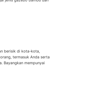
ai jenis gazebo bambu dan
 berisik di kota-kota,
orang, termasuk Anda serta
ota. Bayangkan mempunyai