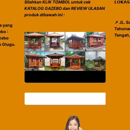
Silahkan KLIK TOMBOL untuk cek
𝗟𝗢𝗞𝗔
KATALOG GAZEBO dan REVIEW ULASAN
produk dibawah ini :
📌 JL. 
e yang
Tahunan
bo :
Tengah
azebo
 Glugu.