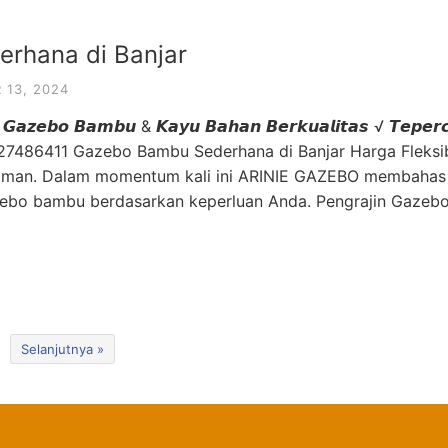
rhana di Banjar
13, 2024
 𝙂𝙖𝙯𝙚𝙗𝙤 𝘽𝙖𝙢𝙗𝙪 & 𝙆𝙖𝙮𝙪 𝘽𝙖𝙝𝙖𝙣 𝘽𝙚𝙧𝙠𝙪𝙖𝙡𝙞𝙩𝙖𝙨 √ 𝙏𝙚𝙥𝙚𝙧
 ☎ 085227486411 Gazebo Bambu Sederhana di Banjar Harga Fleks
nyaman. Dalam momentum kali ini ARINIE GAZEBO membahas
ebo bambu berdasarkan keperluan Anda. Pengrajin Gazeb
Selanjutnya »