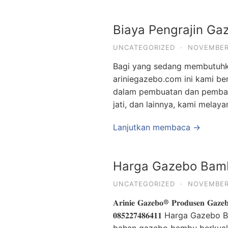
Biaya Pengrajin Ga
UNCATEGORIZED
·
NOVEMBER 
Bagi yang sedang membutuhka
ariniegazebo.com ini kami b
dalam pembuatan dan pembang
jati, dan lainnya, kami melay
Lanjutkan membaca →
Harga Gazebo Bamb
UNCATEGORIZED
·
NOVEMBER 
𝐀𝐫𝐢𝐧𝐢𝐞 𝐆𝐚𝐳𝐞𝐛𝐨® 𝐏𝐫𝐨𝐝𝐮𝐬𝐞𝐧 𝐆𝐚𝐳𝐞
𝟎𝟖𝟓𝟐𝟐𝟕𝟒𝟖𝟔𝟒𝟏𝟏 Harga