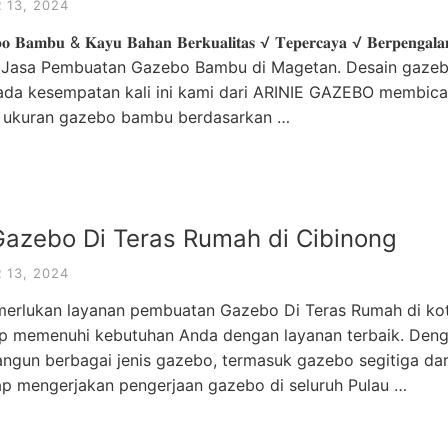
13, 2024
𝐛𝐨 𝐁𝐚𝐦𝐛𝐮 & 𝐊𝐚𝐲𝐮 𝐁𝐚𝐡𝐚𝐧 𝐁𝐞𝐫𝐤𝐮𝐚𝐥𝐢𝐭𝐚𝐬 √ 𝐓𝐞𝐩𝐞𝐫𝐜𝐚𝐲𝐚 √ 𝐁𝐞𝐫𝐩𝐞𝐧𝐠𝐚𝐥𝐚
e Gazebo • Jasa Pembuatan Gazebo Bambu di Magetan. Desain g
ada kesempatan kali ini kami dari ARINIE GAZEBO membica
 ukuran gazebo bambu berdasarkan …
azebo Di Teras Rumah di Cibinong
13, 2024
rlukan layanan pembuatan Gazebo Di Teras Rumah di kota
iap memenuhi kebutuhan Anda dengan layanan terbaik. De
un berbagai jenis gazebo, termasuk gazebo segitiga dar
 siap mengerjakan pengerjaan gazebo di seluruh Pulau …