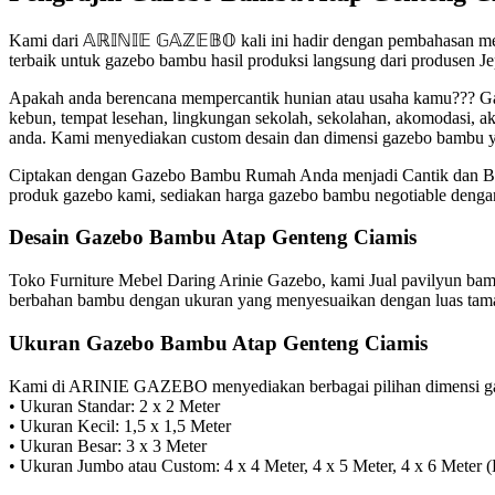
Kami dari 𝔸ℝ𝕀ℕ𝕀𝔼 𝔾𝔸ℤ𝔼𝔹𝕆 kali ini hadir dengan pembahasan 
terbaik untuk gazebo bambu hasil produksi langsung dari produsen J
Apakah anda berencana mempercantik hunian atau usaha kamu??? Gaz
kebun, tempat lesehan, lingkungan sekolah, sekolahan, akomodasi, 
anda. Kami menyediakan custom desain dan dimensi gazebo bambu y
Ciptakan dengan Gazebo Bambu Rumah Anda menjadi Cantik dan Berb
produk gazebo kami, sediakan harga gazebo bambu negotiable dengan 
Desain Gazebo Bambu Atap Genteng Ciamis
Toko Furniture Mebel Daring Arinie Gazebo, kami Jual pavilyun ba
berbahan bambu dengan ukuran yang menyesuaikan dengan luas taman
Ukuran Gazebo Bambu Atap Genteng Ciamis
Kami di ARINIE GAZEBO menyediakan berbagai pilihan dimensi gaz
• Ukuran Standar: 2 x 2 Meter
• Ukuran Kecil: 1,5 x 1,5 Meter
• Ukuran Besar: 3 x 3 Meter
• Ukuran Jumbo atau Custom: 4 x 4 Meter, 4 x 5 Meter, 4 x 6 Meter 