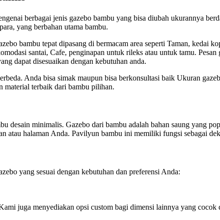
mengenai berbagai jenis gazebo bambu yang bisa diubah ukurannya ber
epara, yang berbahan utama bambu.
ebo bambu tepat dipasang di bermacam area seperti Taman, kedai kop
akomodasi santai, Cafe, penginapan untuk rileks atau untuk tamu. Pe
ang dapat disesuaikan dengan kebutuhan anda.
eda. Anda bisa simak maupun bisa berkonsultasi baik Ukuran gazeb
material terbaik dari bambu pilihan.
mbu desain minimalis. Gazebo dari bambu adalah bahan saung yang p
 atau halaman Anda. Pavilyun bambu ini memiliki fungsi sebagai deko
ebo yang sesuai dengan kebutuhan dan preferensi Anda:
(Kami juga menyediakan opsi custom bagi dimensi lainnya yang cocok 