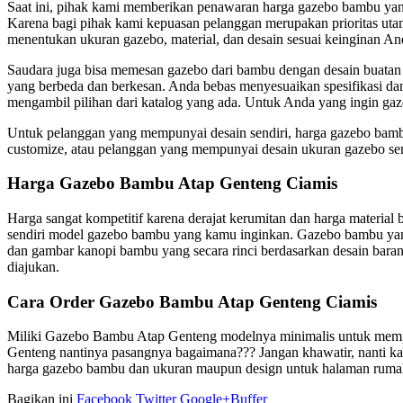
Saat ini, pihak kami memberikan penawaran harga gazebo bambu yang s
Karena bagi pihak kami kepuasan pelanggan merupakan prioritas utam
menentukan ukuran gazebo, material, dan desain sesuai keinginan An
Saudara juga bisa memesan gazebo dari bambu dengan desain buatan
yang berbeda dan berkesan. Anda bebas menyesuaikan spesifikasi da
mengambil pilihan dari katalog yang ada. Untuk Anda yang ingin gaz
Untuk pelanggan yang mempunyai desain sendiri, harga gazebo bamb
customize, atau pelanggan yang mempunyai desain ukuran gazebo sen
Harga Gazebo Bambu Atap Genteng Ciamis
Harga sangat kompetitif karena derajat kerumitan dan harga materia
sendiri model gazebo bambu yang kamu inginkan. Gazebo bambu yang d
dan gambar kanopi bambu yang secara rinci berdasarkan desain bara
diajukan.
Cara Order Gazebo Bambu Atap Genteng Ciamis
Miliki Gazebo Bambu Atap Genteng modelnya minimalis untuk memper
Genteng nantinya pasangnya bagaimana??? Jangan khawatir, nanti k
harga gazebo bambu dan ukuran maupun design untuk halaman rumah 
Bagikan ini
Facebook
Twitter
Google+
Buffer