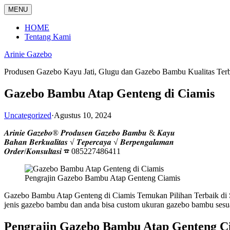
Langsung
MENU
ke
konten
HOME
Tentang Kami
Arinie Gazebo
Produsen Gazebo Kayu Jati, Glugu dan Gazebo Bambu Kualitas Ter
Gazebo Bambu Atap Genteng di Ciamis
Uncategorized
·
Agustus 10, 2024
𝑨𝒓𝒊𝒏𝒊𝒆 𝑮𝒂𝒛𝒆𝒃𝒐® 𝑷𝒓𝒐𝒅𝒖𝒔𝒆𝒏 𝑮𝒂𝒛𝒆𝒃𝒐 𝑩𝒂𝒎𝒃𝒖 & 𝑲𝒂𝒚𝒖
𝑩𝒂𝒉𝒂𝒏 𝑩𝒆𝒓𝒌𝒖𝒂𝒍𝒊𝒕𝒂𝒔 √ 𝑻𝒆𝒑𝒆𝒓𝒄𝒂𝒚𝒂 √ 𝑩𝒆𝒓𝒑𝒆𝒏𝒈𝒂𝒍𝒂𝒎𝒂𝒏
𝑶𝒓𝒅𝒆𝒓/𝑲𝒐𝒏𝒔𝒖𝒍𝒕𝒂𝒔𝒊 ☎ 085227486411
Pengrajin Gazebo Bambu Atap Genteng Ciamis
Gazebo Bambu Atap Genteng di Ciamis Temukan Pilihan Terbaik di
jenis gazebo bambu dan anda bisa custom ukuran gazebo bambu sesu
Pengrajin Gazebo Bambu Atap Genteng C