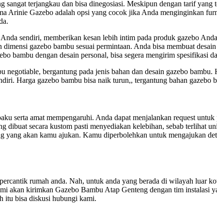
angat terjangkau dan bisa dinegosiasi. Meskipun dengan tarif yang ter
a Arinie Gazebo adalah opsi yang cocok jika Anda menginginkan furni
da.
 Anda sendiri, memberikan kesan lebih intim pada produk gazebo Anda
n dimensi gazebo bambu sesuai permintaan. Anda bisa membuat desain
ebo bambu dengan desain personal, bisa segera mengirim spesifikasi 
u negotiable, bergantung pada jenis bahan dan desain gazebo bambu.
diri. Harga gazebo bambu bisa naik turun,, tergantung bahan gazebo
l baku serta amat mempengaruhi. Anda dapat menjalankan request untu
ibuat secara kustom pasti menyediakan kelebihan, sebab terlihat unik
ng yang akan kamu ajukan. Kamu diperbolehkan untuk mengajukan deta
cantik rumah anda. Nah, untuk anda yang berada di wilayah luar kota
ami akan kirimkan Gazebo Bambu Atap Genteng dengan tim instalasi 
itu bisa diskusi hubungi kami.