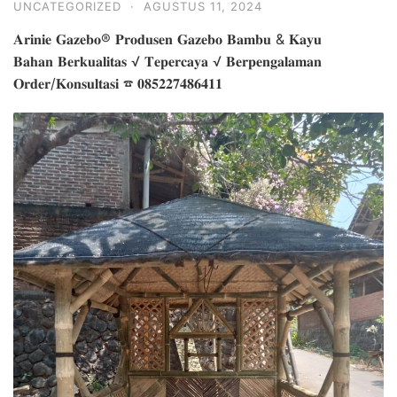
UNCATEGORIZED
·
AGUSTUS 11, 2024
𝐀𝐫𝐢𝐧𝐢𝐞 𝐆𝐚𝐳𝐞𝐛𝐨® 𝐏𝐫𝐨𝐝𝐮𝐬𝐞𝐧 𝐆𝐚𝐳𝐞𝐛𝐨 𝐁𝐚𝐦𝐛𝐮 & 𝐊𝐚𝐲𝐮
𝐁𝐚𝐡𝐚𝐧 𝐁𝐞𝐫𝐤𝐮𝐚𝐥𝐢𝐭𝐚𝐬 √ 𝐓𝐞𝐩𝐞𝐫𝐜𝐚𝐲𝐚 √ 𝐁𝐞𝐫𝐩𝐞𝐧𝐠𝐚𝐥𝐚𝐦𝐚𝐧
𝐎𝐫𝐝𝐞𝐫/𝐊𝐨𝐧𝐬𝐮𝐥𝐭𝐚𝐬𝐢 ☎ 𝟎𝟖𝟓𝟐𝟐𝟕𝟒𝟖𝟔𝟒𝟏𝟏