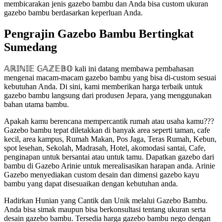
membicarakan jenis gazebo bambu dan Anda bisa custom ukuran
gazebo bambu berdasarkan keperluan Anda.
Pengrajin Gazebo Bambu Bertingkat
Sumedang
𝔸ℝ𝕀ℕ𝕀𝔼 𝔾𝔸ℤ𝔼𝔹𝕆 kali ini datang membawa pembahasan
mengenai macam-macam gazebo bambu yang bisa di-custom sesuai
kebutuhan Anda. Di sini, kami memberikan harga terbaik untuk
gazebo bambu langsung dari produsen Jepara, yang menggunakan
bahan utama bambu.
Apakah kamu berencana mempercantik rumah atau usaha kamu???
Gazebo bambu tepat diletakkan di banyak area seperti taman, cafe
kecil, area kampus, Rumah Makan, Pos Jaga, Teras Rumah, Kebun,
spot lesehan, Sekolah, Madrasah, Hotel, akomodasi santai, Cafe,
penginapan untuk bersantai atau untuk tamu. Dapatkan gazebo dari
bambu di Gazebo Arinie untuk merealisasikan harapan anda. Arinie
Gazebo menyediakan custom desain dan dimensi gazebo kayu
bambu yang dapat disesuaikan dengan kebutuhan anda.
Hadirkan Hunian yang Cantik dan Unik melalui Gazebo Bambu.
Anda bisa simak maupun bisa berkonsultasi tentang ukuran serta
desain gazebo bambu. Tersedia harga gazebo bambu nego dengan