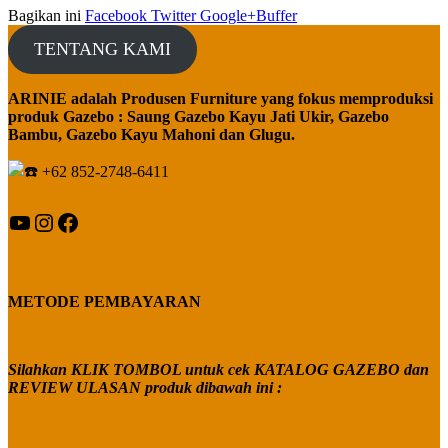
Bagikan ini
Facebook
Twitter
Google+
Buffer
TENTANG KAMI
ARINIE adalah Produsen Furniture yang fokus memproduksi
produk Gazebo : Saung Gazebo Kayu Jati Ukir, Gazebo
Bambu, Gazebo Kayu Mahoni dan Glugu.
+62 852-2748-6411
YouTube
Instagram
Facebook
METODE PEMBAYARAN
Silahkan KLIK TOMBOL untuk cek KATALOG GAZEBO dan
REVIEW ULASAN produk dibawah ini :