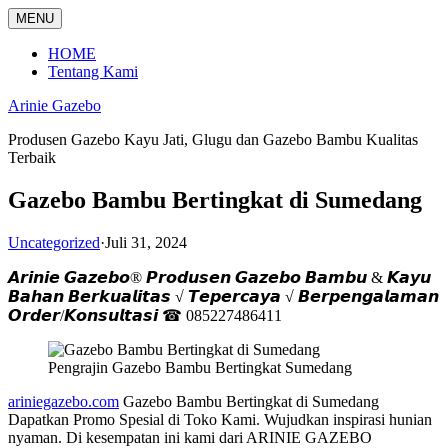
Langsung
MENU
ke
konten
HOME
Tentang Kami
Arinie Gazebo
Produsen Gazebo Kayu Jati, Glugu dan Gazebo Bambu Kualitas
Terbaik
Gazebo Bambu Bertingkat di Sumedang
Uncategorized
·
Juli 31, 2024
𝘼𝙧𝙞𝙣𝙞𝙚 𝙂𝙖𝙯𝙚𝙗𝙤® 𝙋𝙧𝙤𝙙𝙪𝙨𝙚𝙣 𝙂𝙖𝙯𝙚𝙗𝙤 𝘽𝙖𝙢𝙗𝙪 & 𝙆𝙖𝙮𝙪
𝘽𝙖𝙝𝙖𝙣 𝘽𝙚𝙧𝙠𝙪𝙖𝙡𝙞𝙩𝙖𝙨 √ 𝙏𝙚𝙥𝙚𝙧𝙘𝙖𝙮𝙖 √ 𝘽𝙚𝙧𝙥𝙚𝙣𝙜𝙖𝙡𝙖𝙢𝙖𝙣
𝙊𝙧𝙙𝙚𝙧/𝙆𝙤𝙣𝙨𝙪𝙡𝙩𝙖𝙨𝙞 ☎ 085227486411
Pengrajin Gazebo Bambu Bertingkat Sumedang
ariniegazebo.com
Gazebo Bambu Bertingkat di Sumedang
Dapatkan Promo Spesial di Toko Kami. Wujudkan inspirasi hunian
nyaman. Di kesempatan ini kami dari ARINIE GAZEBO