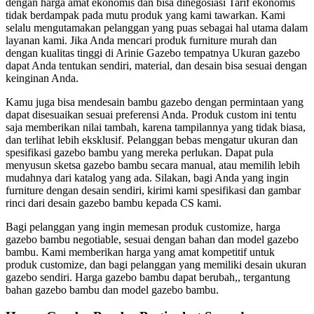
dengan harga amat ekonomis dan bisa dinegosiasi Tarif ekonomis
tidak berdampak pada mutu produk yang kami tawarkan. Kami
selalu mengutamakan pelanggan yang puas sebagai hal utama dalam
layanan kami. Jika Anda mencari produk furniture murah dan
dengan kualitas tinggi di Arinie Gazebo tempatnya Ukuran gazebo
dapat Anda tentukan sendiri, material, dan desain bisa sesuai dengan
keinginan Anda.
Kamu juga bisa mendesain bambu gazebo dengan permintaan yang
dapat disesuaikan sesuai preferensi Anda. Produk custom ini tentu
saja memberikan nilai tambah, karena tampilannya yang tidak biasa,
dan terlihat lebih eksklusif. Pelanggan bebas mengatur ukuran dan
spesifikasi gazebo bambu yang mereka perlukan. Dapat pula
menyusun sketsa gazebo bambu secara manual, atau memilih lebih
mudahnya dari katalog yang ada. Silakan, bagi Anda yang ingin
furniture dengan desain sendiri, kirimi kami spesifikasi dan gambar
rinci dari desain gazebo bambu kepada CS kami.
Bagi pelanggan yang ingin memesan produk customize, harga
gazebo bambu negotiable, sesuai dengan bahan dan model gazebo
bambu. Kami memberikan harga yang amat kompetitif untuk
produk customize, dan bagi pelanggan yang memiliki desain ukuran
gazebo sendiri. Harga gazebo bambu dapat berubah,, tergantung
bahan gazebo bambu dan model gazebo bambu.