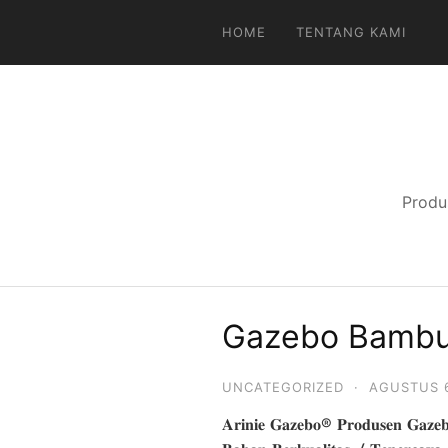
Langsung
HOME
TENTANG KAMI
ke
konten
Produ
Gazebo Bambu 
UNCATEGORIZED
·
AGUSTUS 6
𝐀𝐫𝐢𝐧𝐢𝐞 𝐆𝐚𝐳𝐞𝐛𝐨® 𝐏𝐫𝐨𝐝𝐮𝐬𝐞𝐧 𝐆𝐚𝐳