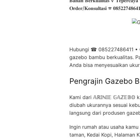
𝐁𝐚𝐡𝐚𝐧 𝐁𝐞𝐫𝐤𝐮𝐚𝐥𝐢𝐭𝐚𝐬 √ 𝐓𝐞𝐩𝐞𝐫𝐜𝐚𝐲
𝐎𝐫𝐝𝐞𝐫/𝐊𝐨𝐧𝐬𝐮𝐥𝐭𝐚𝐬𝐢 ☎ 𝟎𝟖𝟓𝟐𝟐𝟕𝟒𝟖𝟔𝟒
Hubungi ☎ 085227486411 • G
gazebo bambu berkualitas. P
Anda bisa menyesuaikan ukur
Pengrajin Gazebo 
Kami dari 𝔸ℝ𝕀ℕ𝕀𝔼 𝔾𝔸ℤ𝔼
diubah ukurannya sesuai keb
langsung dari produsen gaze
Ingin rumah atau usaha kamu 
taman, Kedai Kopi, Halaman 