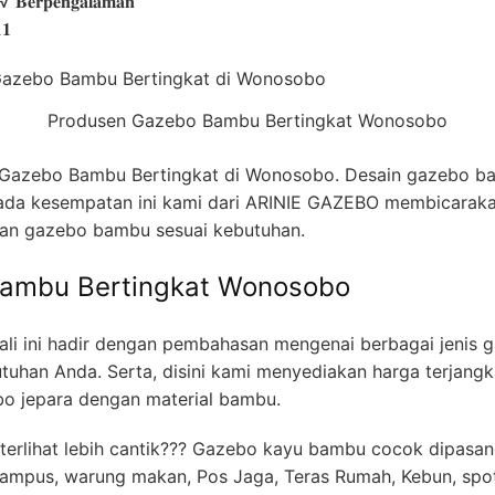
 √ 𝐁𝐞𝐫𝐩𝐞𝐧𝐠𝐚𝐥𝐚𝐦𝐚𝐧
𝟏
Produsen Gazebo Bambu Bertingkat Wonosobo
azebo Bambu Bertingkat di Wonosobo. Desain gazebo ba
ada kesempatan ini kami dari ARINIE GAZEBO membicarak
an gazebo bambu sesuai kebutuhan.
Bambu Bertingkat Wonosobo
𝕆 kali ini hadir dengan pembahasan mengenai berbagai jeni
utuhan Anda. Serta, disini kami menyediakan harga terjan
bo jepara dengan material bambu.
terlihat lebih cantik??? Gazebo kayu bambu cocok dipasan
Kampus, warung makan, Pos Jaga, Teras Rumah, Kebun, spot