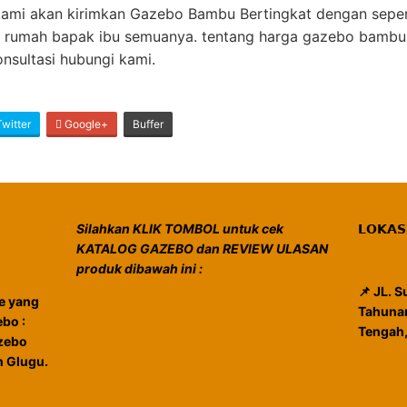
kami akan kirimkan Gazebo Bambu Bertingkat dengan sepe
 rumah bapak ibu semuanya. tentang harga gazebo bambu
nsultasi hubungi kami.
witter
Google+
Buffer
Silahkan KLIK TOMBOL untuk cek
𝗟𝗢𝗞𝗔
KATALOG GAZEBO dan REVIEW ULASAN
produk dibawah ini :
📌 JL. 
e yang
Tahunan
bo :
Tengah
azebo
 Glugu.