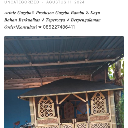
UNCATEGORIZED
·
AGUSTUS 11, 2024
𝑨𝒓𝒊𝒏𝒊𝒆 𝑮𝒂𝒛𝒆𝒃𝒐® 𝑷𝒓𝒐𝒅𝒖𝒔𝒆𝒏 𝑮𝒂𝒛𝒆𝒃𝒐 𝑩𝒂𝒎𝒃𝒖 & 𝑲𝒂𝒚𝒖
𝑩𝒂𝒉𝒂𝒏 𝑩𝒆𝒓𝒌𝒖𝒂𝒍𝒊𝒕𝒂𝒔 √ 𝑻𝒆𝒑𝒆𝒓𝒄𝒂𝒚𝒂 √ 𝑩𝒆𝒓𝒑𝒆𝒏𝒈𝒂𝒍𝒂𝒎𝒂𝒏
𝑶𝒓𝒅𝒆𝒓/𝑲𝒐𝒏𝒔𝒖𝒍𝒕𝒂𝒔𝒊 ☎ 085227486411