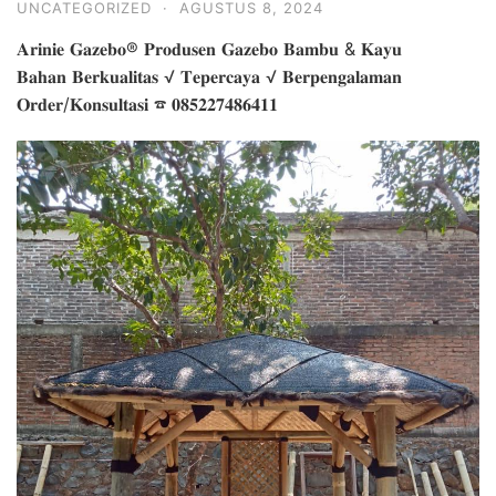
UNCATEGORIZED
·
AGUSTUS 8, 2024
𝐀𝐫𝐢𝐧𝐢𝐞 𝐆𝐚𝐳𝐞𝐛𝐨® 𝐏𝐫𝐨𝐝𝐮𝐬𝐞𝐧 𝐆𝐚𝐳𝐞𝐛𝐨 𝐁𝐚𝐦𝐛𝐮 & 𝐊𝐚𝐲𝐮
𝐁𝐚𝐡𝐚𝐧 𝐁𝐞𝐫𝐤𝐮𝐚𝐥𝐢𝐭𝐚𝐬 √ 𝐓𝐞𝐩𝐞𝐫𝐜𝐚𝐲𝐚 √ 𝐁𝐞𝐫𝐩𝐞𝐧𝐠𝐚𝐥𝐚𝐦𝐚𝐧
𝐎𝐫𝐝𝐞𝐫/𝐊𝐨𝐧𝐬𝐮𝐥𝐭𝐚𝐬𝐢 ☎ 𝟎𝟖𝟓𝟐𝟐𝟕𝟒𝟖𝟔𝟒𝟏𝟏