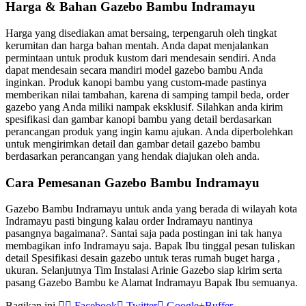
Harga & Bahan Gazebo Bambu Indramayu
Harga yang disediakan amat bersaing, terpengaruh oleh tingkat
kerumitan dan harga bahan mentah. Anda dapat menjalankan
permintaan untuk produk kustom dari mendesain sendiri. Anda
dapat mendesain secara mandiri model gazebo bambu Anda
inginkan. Produk kanopi bambu yang custom-made pastinya
memberikan nilai tambahan, karena di samping tampil beda, order
gazebo yang Anda miliki nampak eksklusif. Silahkan anda kirim
spesifikasi dan gambar kanopi bambu yang detail berdasarkan
perancangan produk yang ingin kamu ajukan. Anda diperbolehkan
untuk mengirimkan detail dan gambar detail gazebo bambu
berdasarkan perancangan yang hendak diajukan oleh anda.
Cara Pemesanan Gazebo Bambu Indramayu
Gazebo Bambu Indramayu untuk anda yang berada di wilayah kota
Indramayu pasti bingung kalau order Indramayu nantinya
pasangnya bagaimana?. Santai saja pada postingan ini tak hanya
membagikan info Indramayu saja. Bapak Ibu tinggal pesan tuliskan
detail Spesifikasi desain gazebo untuk teras rumah buget harga ,
ukuran. Selanjutnya Tim Instalasi Arinie Gazebo siap kirim serta
pasang Gazebo Bambu ke Alamat Indramayu Bapak Ibu semuanya.
Bagikan ini
Facebook
Twitter
Google+
Buffer