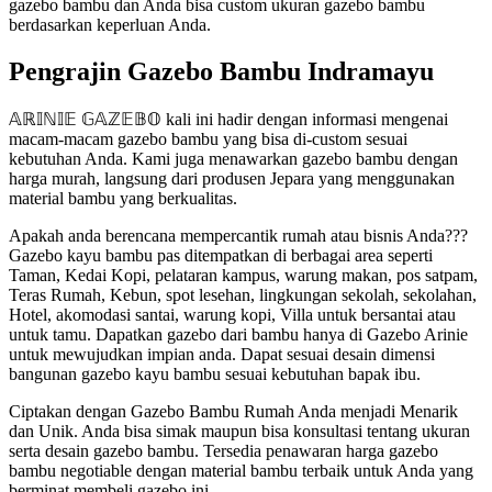
gazebo bambu dan Anda bisa custom ukuran gazebo bambu
berdasarkan keperluan Anda.
Pengrajin Gazebo Bambu Indramayu
𝔸ℝ𝕀ℕ𝕀𝔼 𝔾𝔸ℤ𝔼𝔹𝕆 kali ini hadir dengan informasi mengenai
macam-macam gazebo bambu yang bisa di-custom sesuai
kebutuhan Anda. Kami juga menawarkan gazebo bambu dengan
harga murah, langsung dari produsen Jepara yang menggunakan
material bambu yang berkualitas.
Apakah anda berencana mempercantik rumah atau bisnis Anda???
Gazebo kayu bambu pas ditempatkan di berbagai area seperti
Taman, Kedai Kopi, pelataran kampus, warung makan, pos satpam,
Teras Rumah, Kebun, spot lesehan, lingkungan sekolah, sekolahan,
Hotel, akomodasi santai, warung kopi, Villa untuk bersantai atau
untuk tamu. Dapatkan gazebo dari bambu hanya di Gazebo Arinie
untuk mewujudkan impian anda. Dapat sesuai desain dimensi
bangunan gazebo kayu bambu sesuai kebutuhan bapak ibu.
Ciptakan dengan Gazebo Bambu Rumah Anda menjadi Menarik
dan Unik. Anda bisa simak maupun bisa konsultasi tentang ukuran
serta desain gazebo bambu. Tersedia penawaran harga gazebo
bambu negotiable dengan material bambu terbaik untuk Anda yang
berminat membeli gazebo ini.