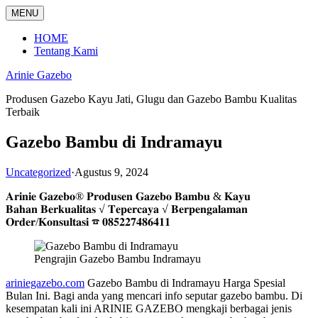
Langsung
MENU
ke
konten
HOME
Tentang Kami
Arinie Gazebo
Produsen Gazebo Kayu Jati, Glugu dan Gazebo Bambu Kualitas
Terbaik
Gazebo Bambu di Indramayu
Uncategorized
·
Agustus 9, 2024
𝐀𝐫𝐢𝐧𝐢𝐞 𝐆𝐚𝐳𝐞𝐛𝐨® 𝐏𝐫𝐨𝐝𝐮𝐬𝐞𝐧 𝐆𝐚𝐳𝐞𝐛𝐨 𝐁𝐚𝐦𝐛𝐮 & 𝐊𝐚𝐲𝐮
𝐁𝐚𝐡𝐚𝐧 𝐁𝐞𝐫𝐤𝐮𝐚𝐥𝐢𝐭𝐚𝐬 √ 𝐓𝐞𝐩𝐞𝐫𝐜𝐚𝐲𝐚 √ 𝐁𝐞𝐫𝐩𝐞𝐧𝐠𝐚𝐥𝐚𝐦𝐚𝐧
𝐎𝐫𝐝𝐞𝐫/𝐊𝐨𝐧𝐬𝐮𝐥𝐭𝐚𝐬𝐢 ☎ 𝟎𝟖𝟓𝟐𝟐𝟕𝟒𝟖𝟔𝟒𝟏𝟏
Pengrajin Gazebo Bambu Indramayu
ariniegazebo.com
Gazebo Bambu di Indramayu Harga Spesial
Bulan Ini. Bagi anda yang mencari info seputar gazebo bambu. Di
kesempatan kali ini ARINIE GAZEBO mengkaji berbagai jenis