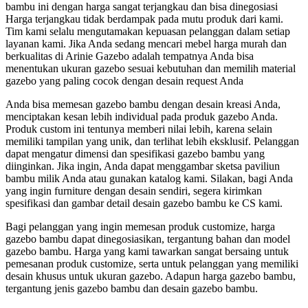
bambu ini dengan harga sangat terjangkau dan bisa dinegosiasi
Harga terjangkau tidak berdampak pada mutu produk dari kami.
Tim kami selalu mengutamakan kepuasan pelanggan dalam setiap
layanan kami. Jika Anda sedang mencari mebel harga murah dan
berkualitas di Arinie Gazebo adalah tempatnya Anda bisa
menentukan ukuran gazebo sesuai kebutuhan dan memilih material
gazebo yang paling cocok dengan desain request Anda
Anda bisa memesan gazebo bambu dengan desain kreasi Anda,
menciptakan kesan lebih individual pada produk gazebo Anda.
Produk custom ini tentunya memberi nilai lebih, karena selain
memiliki tampilan yang unik, dan terlihat lebih eksklusif. Pelanggan
dapat mengatur dimensi dan spesifikasi gazebo bambu yang
diinginkan. Jika ingin, Anda dapat menggambar sketsa paviliun
bambu milik Anda atau gunakan katalog kami. Silakan, bagi Anda
yang ingin furniture dengan desain sendiri, segera kirimkan
spesifikasi dan gambar detail desain gazebo bambu ke CS kami.
Bagi pelanggan yang ingin memesan produk customize, harga
gazebo bambu dapat dinegosiasikan, tergantung bahan dan model
gazebo bambu. Harga yang kami tawarkan sangat bersaing untuk
pemesanan produk customize, serta untuk pelanggan yang memiliki
desain khusus untuk ukuran gazebo. Adapun harga gazebo bambu,
tergantung jenis gazebo bambu dan desain gazebo bambu.