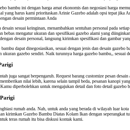
azebo bambu ini dengan harga amat ekonomis dan negosiasi harga mem
 yang harus kami prioritaskan Arinie Gazebo adalah opsi tepat jika A
dengan desain permintaan Anda
esain sesuai keinginan, menambahkan sentuhan personal pada setiap p
an bebas mengatur ukuran dan spesifikasi gazebo alami yang diinginkan
engan desain personal, langsung kirimkan spesifikasi dan gambar yang
bambu dapat dinegosiasikan, sesuai dengan jenis dan desain gazebo 
ukuran gazebo sendiri. Naik turunnya harga gazebo bambu,, sesuai d
arigi
entah juga sangat berpengaruh. Request barang customize pesan desain
erikan nilai lebih, karena selain tampil beda, pesanan kanopi yang 
 Kamu diperbolehkan untuk mengajukan detail dan foto detail gazebo b
Parigi
iasi rumah anda. Nah, untuk anda yang berada di wilayah luar kota s
kan kirimkan Gazebo Bambu Diatas Kolam Ikan dengan seperangkat t
uk teras rumah itu bisa diskusi kontak kami.