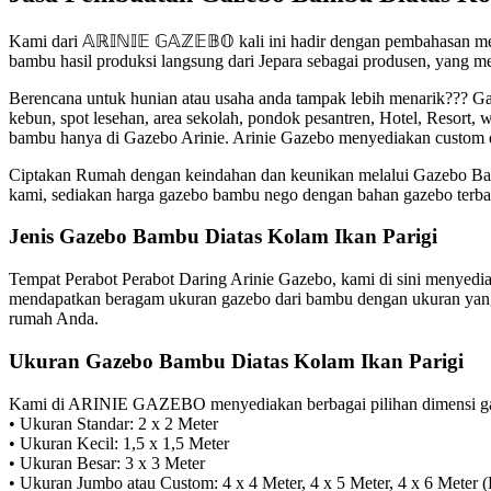
Kami dari 𝔸ℝ𝕀ℕ𝕀𝔼 𝔾𝔸ℤ𝔼𝔹𝕆 kali ini hadir dengan pembahasa
bambu hasil produksi langsung dari Jepara sebagai produsen, yang
Berencana untuk hunian atau usaha anda tampak lebih menarik??? 
kebun, spot lesehan, area sekolah, pondok pesantren, Hotel, Resort
bambu hanya di Gazebo Arinie. Arinie Gazebo menyediakan custom d
Ciptakan Rumah dengan keindahan dan keunikan melalui Gazebo Bam
kami, sediakan harga gazebo bambu nego dengan bahan gazebo terbai
Jenis Gazebo Bambu Diatas Kolam Ikan Parigi
Tempat Perabot Perabot Daring Arinie Gazebo, kami di sini menyedi
mendapatkan beragam ukuran gazebo dari bambu dengan ukuran yang 
rumah Anda.
Ukuran Gazebo Bambu Diatas Kolam Ikan Parigi
Kami di ARINIE GAZEBO menyediakan berbagai pilihan dimensi gaz
• Ukuran Standar: 2 x 2 Meter
• Ukuran Kecil: 1,5 x 1,5 Meter
• Ukuran Besar: 3 x 3 Meter
• Ukuran Jumbo atau Custom: 4 x 4 Meter, 4 x 5 Meter, 4 x 6 Meter 