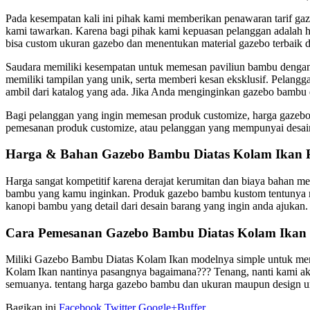
Pada kesempatan kali ini pihak kami memberikan penawaran tarif g
kami tawarkan. Karena bagi pihak kami kepuasan pelanggan adalah hal
bisa custom ukuran gazebo dan menentukan material gazebo terbaik 
Saudara memiliki kesempatan untuk memesan paviliun bambu dengan d
memiliki tampilan yang unik, serta memberi kesan eksklusif. Pelangg
ambil dari katalog yang ada. Jika Anda menginginkan gazebo bambu d
Bagi pelanggan yang ingin memesan produk customize, harga gazebo 
pemesanan produk customize, atau pelanggan yang mempunyai desain 
Harga & Bahan Gazebo Bambu Diatas Kolam Ikan P
Harga sangat kompetitif karena derajat kerumitan dan biaya bahan m
bambu yang kamu inginkan. Produk gazebo bambu kustom tentunya memb
kanopi bambu yang detail dari desain barang yang ingin anda ajukan.
Cara Pemesanan Gazebo Bambu Diatas Kolam Ikan 
Miliki Gazebo Bambu Diatas Kolam Ikan modelnya simple untuk mengh
Kolam Ikan nantinya pasangnya bagaimana??? Tenang, nanti kami a
semuanya. tentang harga gazebo bambu dan ukuran maupun design unt
Bagikan ini
Facebook
Twitter
Google+
Buffer