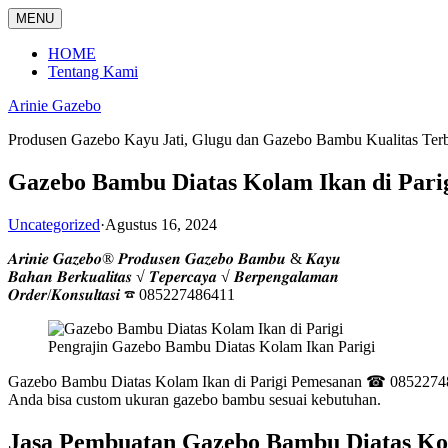
Langsung
MENU
ke
konten
HOME
Tentang Kami
Arinie Gazebo
Produsen Gazebo Kayu Jati, Glugu dan Gazebo Bambu Kualitas Ter
Gazebo Bambu Diatas Kolam Ikan di Pari
Uncategorized
·
Agustus 16, 2024
𝑨𝒓𝒊𝒏𝒊𝒆 𝑮𝒂𝒛𝒆𝒃𝒐® 𝑷𝒓𝒐𝒅𝒖𝒔𝒆𝒏 𝑮𝒂𝒛𝒆𝒃𝒐 𝑩𝒂𝒎𝒃𝒖 & 𝑲𝒂𝒚𝒖
𝑩𝒂𝒉𝒂𝒏 𝑩𝒆𝒓𝒌𝒖𝒂𝒍𝒊𝒕𝒂𝒔 √ 𝑻𝒆𝒑𝒆𝒓𝒄𝒂𝒚𝒂 √ 𝑩𝒆𝒓𝒑𝒆𝒏𝒈𝒂𝒍𝒂𝒎𝒂𝒏
𝑶𝒓𝒅𝒆𝒓/𝑲𝒐𝒏𝒔𝒖𝒍𝒕𝒂𝒔𝒊 ☎ 085227486411
Pengrajin Gazebo Bambu Diatas Kolam Ikan Parigi
Gazebo Bambu Diatas Kolam Ikan di Parigi Pemesanan ☎ 085227486
Anda bisa custom ukuran gazebo bambu sesuai kebutuhan.
Jasa Pembuatan Gazebo Bambu Diatas Kol