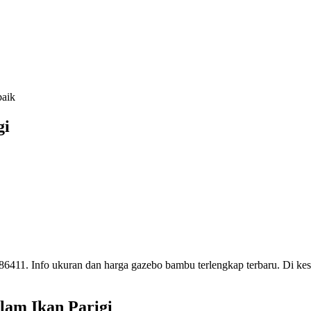
baik
gi
411. Info ukuran dan harga gazebo bambu terlengkap terbaru. Di 
am Ikan Parigi