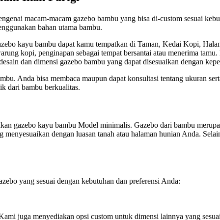
n mengenai macam-macam gazebo bambu yang bisa di-custom sesuai kebu
 menggunakan bahan utama bambu.
Gazebo kayu bambu dapat kamu tempatkan di Taman, Kedai Kopi, Hala
, warung kopi, penginapan sebagai tempat bersantai atau menerima ta
esain dan dimensi gazebo bambu yang dapat disesuaikan dengan kepe
bu. Anda bisa membaca maupun dapat konsultasi tentang ukuran sert
k dari bambu berkualitas.
akan gazebo kayu bambu Model minimalis. Gazebo dari bambu merupakan
menyesuaikan dengan luasan tanah atau halaman hunian Anda. Selain
ebo yang sesuai dengan kebutuhan dan preferensi Anda:
(Kami juga menyediakan opsi custom untuk dimensi lainnya yang sesua