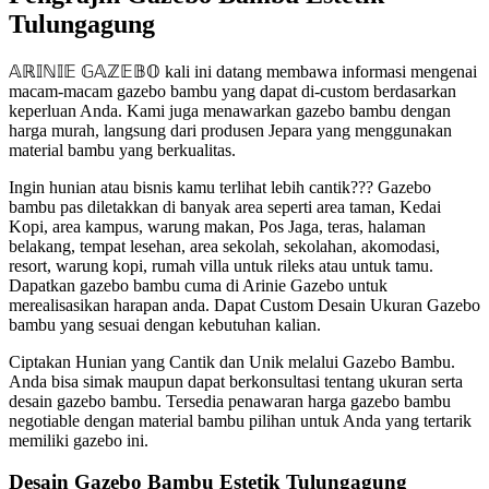
Tulungagung
𝔸ℝ𝕀ℕ𝕀𝔼 𝔾𝔸ℤ𝔼𝔹𝕆 kali ini datang membawa informasi mengenai
macam-macam gazebo bambu yang dapat di-custom berdasarkan
keperluan Anda. Kami juga menawarkan gazebo bambu dengan
harga murah, langsung dari produsen Jepara yang menggunakan
material bambu yang berkualitas.
Ingin hunian atau bisnis kamu terlihat lebih cantik??? Gazebo
bambu pas diletakkan di banyak area seperti area taman, Kedai
Kopi, area kampus, warung makan, Pos Jaga, teras, halaman
belakang, tempat lesehan, area sekolah, sekolahan, akomodasi,
resort, warung kopi, rumah villa untuk rileks atau untuk tamu.
Dapatkan gazebo bambu cuma di Arinie Gazebo untuk
merealisasikan harapan anda. Dapat Custom Desain Ukuran Gazebo
bambu yang sesuai dengan kebutuhan kalian.
Ciptakan Hunian yang Cantik dan Unik melalui Gazebo Bambu.
Anda bisa simak maupun dapat berkonsultasi tentang ukuran serta
desain gazebo bambu. Tersedia penawaran harga gazebo bambu
negotiable dengan material bambu pilihan untuk Anda yang tertarik
memiliki gazebo ini.
Desain Gazebo Bambu Estetik Tulungagung