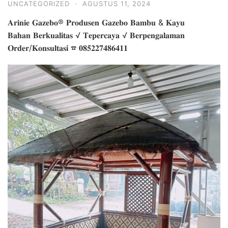
UNCATEGORIZED
·
AGUSTUS 11, 2024
𝐀𝐫𝐢𝐧𝐢𝐞 𝐆𝐚𝐳𝐞𝐛𝐨® 𝐏𝐫𝐨𝐝𝐮𝐬𝐞𝐧 𝐆𝐚𝐳𝐞𝐛𝐨 𝐁𝐚𝐦𝐛𝐮 & 𝐊𝐚𝐲𝐮
𝐁𝐚𝐡𝐚𝐧 𝐁𝐞𝐫𝐤𝐮𝐚𝐥𝐢𝐭𝐚𝐬 √ 𝐓𝐞𝐩𝐞𝐫𝐜𝐚𝐲𝐚 √ 𝐁𝐞𝐫𝐩𝐞𝐧𝐠𝐚𝐥𝐚𝐦𝐚𝐧
𝐎𝐫𝐝𝐞𝐫/𝐊𝐨𝐧𝐬𝐮𝐥𝐭𝐚𝐬𝐢 ☎ 𝟎𝟖𝟓𝟐𝟐𝟕𝟒𝟖𝟔𝟒𝟏𝟏