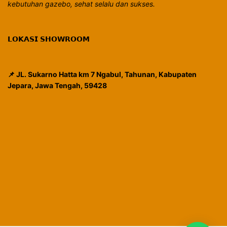
kebutuhan gazebo, sehat selalu dan sukses.
𝗟𝗢𝗞𝗔𝗦𝗜 𝗦𝗛𝗢𝗪𝗥𝗢𝗢𝗠
📌 JL. Sukarno Hatta km 7 Ngabul, Tahunan, Kabupaten
Jepara, Jawa Tengah, 59428