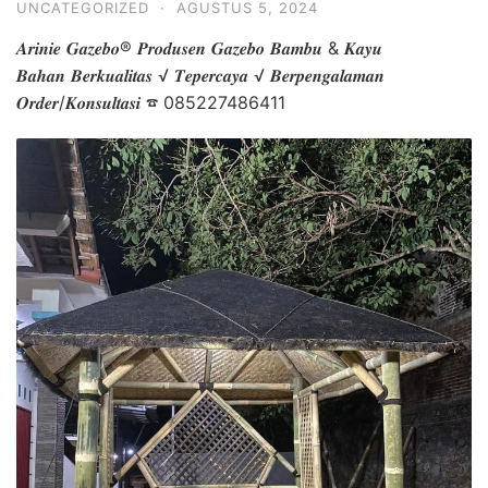
UNCATEGORIZED
·
AGUSTUS 5, 2024
𝑨𝒓𝒊𝒏𝒊𝒆 𝑮𝒂𝒛𝒆𝒃𝒐® 𝑷𝒓𝒐𝒅𝒖𝒔𝒆𝒏 𝑮𝒂𝒛𝒆𝒃𝒐 𝑩𝒂𝒎𝒃𝒖 & 𝑲𝒂𝒚𝒖
𝑩𝒂𝒉𝒂𝒏 𝑩𝒆𝒓𝒌𝒖𝒂𝒍𝒊𝒕𝒂𝒔 √ 𝑻𝒆𝒑𝒆𝒓𝒄𝒂𝒚𝒂 √ 𝑩𝒆𝒓𝒑𝒆𝒏𝒈𝒂𝒍𝒂𝒎𝒂𝒏
𝑶𝒓𝒅𝒆𝒓/𝑲𝒐𝒏𝒔𝒖𝒍𝒕𝒂𝒔𝒊 ☎ 085227486411