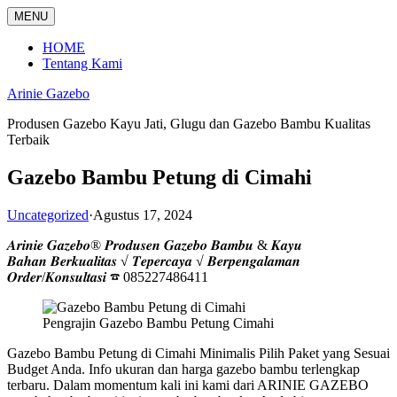
Langsung
MENU
ke
konten
HOME
Tentang Kami
Arinie Gazebo
Produsen Gazebo Kayu Jati, Glugu dan Gazebo Bambu Kualitas
Terbaik
Gazebo Bambu Petung di Cimahi
Uncategorized
·
Agustus 17, 2024
𝑨𝒓𝒊𝒏𝒊𝒆 𝑮𝒂𝒛𝒆𝒃𝒐® 𝑷𝒓𝒐𝒅𝒖𝒔𝒆𝒏 𝑮𝒂𝒛𝒆𝒃𝒐 𝑩𝒂𝒎𝒃𝒖 & 𝑲𝒂𝒚𝒖
𝑩𝒂𝒉𝒂𝒏 𝑩𝒆𝒓𝒌𝒖𝒂𝒍𝒊𝒕𝒂𝒔 √ 𝑻𝒆𝒑𝒆𝒓𝒄𝒂𝒚𝒂 √ 𝑩𝒆𝒓𝒑𝒆𝒏𝒈𝒂𝒍𝒂𝒎𝒂𝒏
𝑶𝒓𝒅𝒆𝒓/𝑲𝒐𝒏𝒔𝒖𝒍𝒕𝒂𝒔𝒊 ☎ 085227486411
Pengrajin Gazebo Bambu Petung Cimahi
Gazebo Bambu Petung di Cimahi Minimalis Pilih Paket yang Sesuai
Budget Anda. Info ukuran dan harga gazebo bambu terlengkap
terbaru. Dalam momentum kali ini kami dari ARINIE GAZEBO