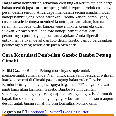
Harga amat kompetitif disebabkan oleh tingkat kerumitan dan harga
bahan mentah juga amat mempengaruhi. Request produk customize
pesan desain sendiri. Anda dapat mendesain secara mandiri model
kanopi bambu yang Anda harapkan. Produk kanopi bambu yang
custom-made tentunya memberi keuntungan tambahan, karena
selain tampil beda, order kanopi yang miliki terkesan eksklusif.
Silakan kirimkan detail dan foto kanopi bambu detail dari
perancangan produk yang akan anda ajukan. Anda dipersilakan
untuk mengajukan detail dan foto detail gazebo bambu berdasarkan
perancangan yang hendak diajukan oleh anda.
Cara Konsultasi Pembelian Gazebo Bambu Petung
Cimahi
Miliki Gazebo Bambu Petung modelnya simple untuk
mempercantik rumah anda. Nah, untuk anda yang berada di wilayah
luar kota seperti di Cimahi pasti bingung kalau order Gazebo
Bambu Petung nantinya pasangnya bagaimana??? Jangan khawatir,
nanti kami akan kirimkan Gazebo Bambu Petung dengan
seperangkat tukang kayu yang siap memasangkan gazebo di rumah
bapak ibu semuanya. tentang harga gazebo bambu , ukuran maupun
design untuk taman rumah itu bisa konsultasi kontak kami.
Bagikan ini
Facebook
Twitter
Google+
Buffer