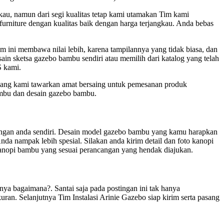
au, namun dari segi kualitas tetap kami utamakan Tim kami
rniture dengan kualitas baik dengan harga terjangkau. Anda bebas
 ini membawa nilai lebih, karena tampilannya yang tidak biasa, dan
sain sketsa gazebo bambu sendiri atau memilih dari katalog yang telah
S kami.
yang kami tawarkan amat bersaing untuk pemesanan produk
ambu dan desain gazebo bambu.
cangan anda sendiri. Desain model gazebo bambu yang kamu harapkan
a nampak lebih spesial. Silakan anda kirim detail dan foto kanopi
kanopi bambu yang sesuai perancangan yang hendak diajukan.
ya bagaimana?. Santai saja pada postingan ini tak hanya
ran. Selanjutnya Tim Instalasi Arinie Gazebo siap kirim serta pasang