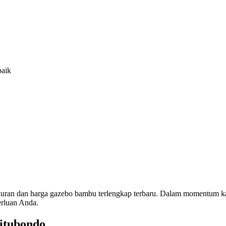
baik
 ukuran dan harga gazebo bambu terlengkap terbaru. Dalam momentu
rluan Anda.
itubondo