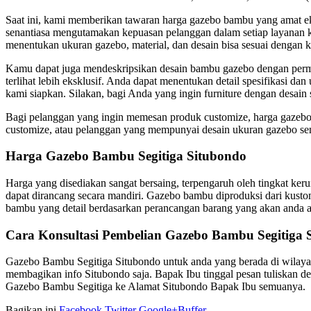
Saat ini, kami memberikan tawaran harga gazebo bambu yang amat eko
senantiasa mengutamakan kepuasan pelanggan dalam setiap layanan k
menentukan ukuran gazebo, material, dan desain bisa sesuai dengan 
Kamu dapat juga mendeskripsikan desain bambu gazebo dengan permin
terlihat lebih eksklusif. Anda dapat menentukan detail spesifikasi da
kami siapkan. Silakan, bagi Anda yang ingin furniture dengan desain s
Bagi pelanggan yang ingin memesan produk customize, harga gazebo
customize, atau pelanggan yang mempunyai desain ukuran gazebo se
Harga Gazebo Bambu Segitiga Situbondo
Harga yang disediakan sangat bersaing, terpengaruh oleh tingkat k
dapat dirancang secara mandiri. Gazebo bambu diproduksi dari kusto
bambu yang detail berdasarkan perancangan barang yang akan anda a
Cara Konsultasi Pembelian Gazebo Bambu Segitiga 
Gazebo Bambu Segitiga Situbondo untuk anda yang berada di wilayah 
membagikan info Situbondo saja. Bapak Ibu tinggal pesan tuliskan de
Gazebo Bambu Segitiga ke Alamat Situbondo Bapak Ibu semuanya.
Bagikan ini
Facebook
Twitter
Google+
Buffer