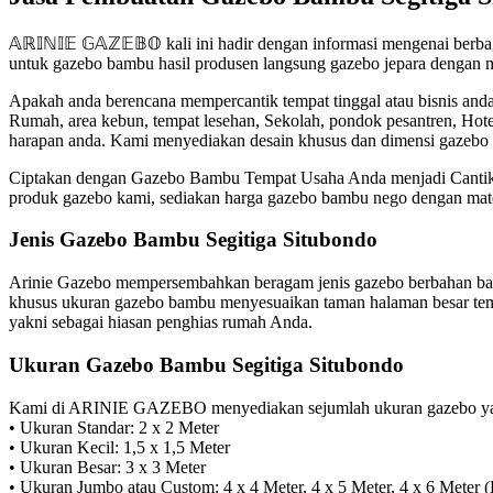
𝔸ℝ𝕀ℕ𝕀𝔼 𝔾𝔸ℤ𝔼𝔹𝕆 kali ini hadir dengan informasi mengenai ber
untuk gazebo bambu hasil produsen langsung gazebo jepara dengan m
Apakah anda berencana mempercantik tempat tinggal atau bisnis and
Rumah, area kebun, tempat lesehan, Sekolah, pondok pesantren, Hote
harapan anda. Kami menyediakan desain khusus dan dimensi gazebo
Ciptakan dengan Gazebo Bambu Tempat Usaha Anda menjadi Cantik da
produk gazebo kami, sediakan harga gazebo bambu nego dengan materi
Jenis Gazebo Bambu Segitiga Situbondo
Arinie Gazebo mempersembahkan beragam jenis gazebo berbahan bamb
khusus ukuran gazebo bambu menyesuaikan taman halaman besar temp
yakni sebagai hiasan penghias rumah Anda.
Ukuran Gazebo Bambu Segitiga Situbondo
Kami di ARINIE GAZEBO menyediakan sejumlah ukuran gazebo yang
• Ukuran Standar: 2 x 2 Meter
• Ukuran Kecil: 1,5 x 1,5 Meter
• Ukuran Besar: 3 x 3 Meter
• Ukuran Jumbo atau Custom: 4 x 4 Meter, 4 x 5 Meter, 4 x 6 Meter 