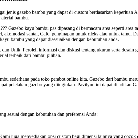
bagai jenis gazebo bambu yang dapat di-custom berdasarkan keperluan 
aterial bambu.
a??? Gazebo kayu bambu pas dipasang di bermacam area seperti area t
l, akomodasi santai, Cafe, penginapan untuk rileks atau untuk tamu.
 kayu bambu yang dapat disesuaikan dengan kebutuhan anda.
n Unik. Peroleh informasi dan diskusi tentang ukuran serta desain 
al terbaik dari bambu pilihan.
u sederhana pada toko perabot online kita. Gazebo dari bambu merup
at peletakan gazebo yang diinginkan. Pavilyun ini dapat dijadikan 
 sesuai dengan kebutuhan dan preferensi Anda:
(Kami juga menyediakan opsi custom bagi dimensi lainnya yang cocok 