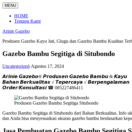
Langsung
MENU
ke
konten
HOME
Tentang Kami
Arinie Gazebo
Produsen Gazebo Kayu Jati, Glugu dan Gazebo Bambu Kualitas Ter
Gazebo Bambu Segitiga di Situbondo
Uncategorized
·
Agustus 17, 2024
𝘼𝙧𝙞𝙣𝙞𝙚 𝙂𝙖𝙯𝙚𝙗𝙤® 𝙋𝙧𝙤𝙙𝙪𝙨𝙚𝙣 𝙂𝙖𝙯𝙚𝙗𝙤 𝘽𝙖𝙢𝙗𝙪 & 𝙆𝙖𝙮𝙪
𝘽𝙖𝙝𝙖𝙣 𝘽𝙚𝙧𝙠𝙪𝙖𝙡𝙞𝙩𝙖𝙨 √ 𝙏𝙚𝙥𝙚𝙧𝙘𝙖𝙮𝙖 √ 𝘽𝙚𝙧𝙥𝙚𝙣𝙜𝙖𝙡𝙖𝙢𝙖𝙣
𝙊𝙧𝙙𝙚𝙧/𝙆𝙤𝙣𝙨𝙪𝙡𝙩𝙖𝙨𝙞 ☎ 085227486411
Produsen Gazebo Bambu Segitiga Situbondo
Gazebo Bambu Segitiga di Situbondo dari Bahan Berkualitas. Info
dan Anda bisa menyesuaikan ukuran gazebo bambu berdasarkan kepe
Jasa Pembuatan Gazebo Bambu Segitiga S