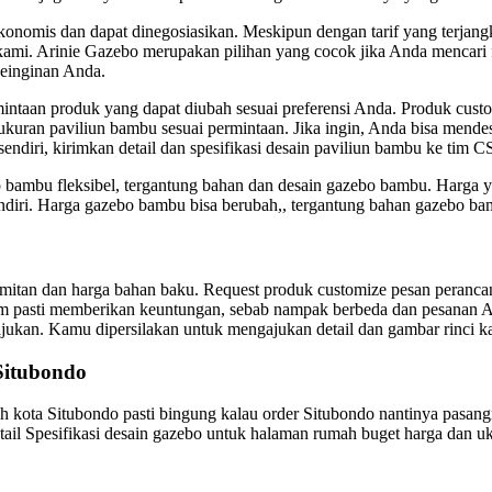
nomis dan dapat dinegosiasikan. Meskipun dengan tarif yang terjangk
ami. Arinie Gazebo merupakan pilihan yang cocok jika Anda mencari fu
keinginan Anda.
taan produk yang dapat diubah sesuai preferensi Anda. Produk custom
n ukuran paviliun bambu sesuai permintaan. Jika ingin, Anda bisa mende
endiri, kirimkan detail dan spesifikasi desain paviliun bambu ke tim C
 bambu fleksibel, tergantung bahan dan desain gazebo bambu. Harga 
ndiri. Harga gazebo bambu bisa berubah,, tergantung bahan gazebo b
erumitan dan harga bahan baku. Request produk customize pesan peran
m pasti memberikan keuntungan, sebab nampak berbeda dan pesanan And
jukan. Kamu dipersilakan untuk mengajukan detail dan gambar rinci 
Situbondo
kota Situbondo pasti bingung kalau order Situbondo nantinya pasangn
tail Spesifikasi desain gazebo untuk halaman rumah buget harga dan uku