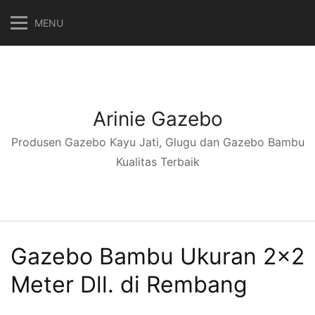
Langsung
MENU
ke
konten
Arinie Gazebo
Produsen Gazebo Kayu Jati, Glugu dan Gazebo Bambu
Kualitas Terbaik
Gazebo Bambu Ukuran 2×2
Meter Dll. di Rembang