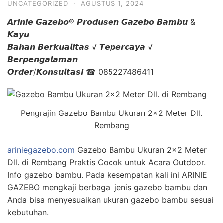
UNCATEGORIZED
·
AGUSTUS 1, 2024
𝘼𝙧𝙞𝙣𝙞𝙚 𝙂𝙖𝙯𝙚𝙗𝙤® 𝙋𝙧𝙤𝙙𝙪𝙨𝙚𝙣 𝙂𝙖𝙯𝙚𝙗𝙤 𝘽𝙖𝙢𝙗𝙪 &
𝙆𝙖𝙮𝙪
𝘽𝙖𝙝𝙖𝙣 𝘽𝙚𝙧𝙠𝙪𝙖𝙡𝙞𝙩𝙖𝙨 √ 𝙏𝙚𝙥𝙚𝙧𝙘𝙖𝙮𝙖 √
𝘽𝙚𝙧𝙥𝙚𝙣𝙜𝙖𝙡𝙖𝙢𝙖𝙣
𝙊𝙧𝙙𝙚𝙧/𝙆𝙤𝙣𝙨𝙪𝙡𝙩𝙖𝙨𝙞 ☎ 085227486411
Pengrajin Gazebo Bambu Ukuran 2×2 Meter Dll.
Rembang
ariniegazebo.com
Gazebo Bambu Ukuran 2×2 Meter
Dll. di Rembang Praktis Cocok untuk Acara Outdoor.
Info gazebo bambu. Pada kesempatan kali ini ARINIE
GAZEBO mengkaji berbagai jenis gazebo bambu dan
Anda bisa menyesuaikan ukuran gazebo bambu sesuai
kebutuhan.