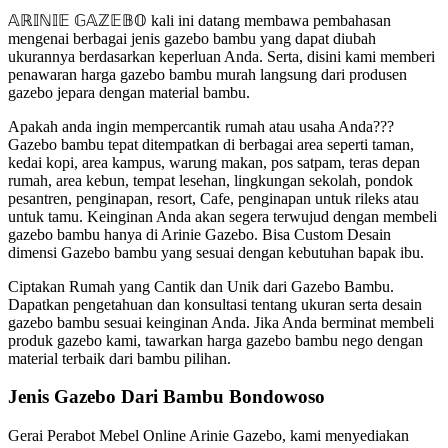
𝔸ℝ𝕀ℕ𝕀𝔼 𝔾𝔸ℤ𝔼𝔹𝕆 kali ini datang membawa pembahasan
mengenai berbagai jenis gazebo bambu yang dapat diubah
ukurannya berdasarkan keperluan Anda. Serta, disini kami memberi
penawaran harga gazebo bambu murah langsung dari produsen
gazebo jepara dengan material bambu.
Apakah anda ingin mempercantik rumah atau usaha Anda???
Gazebo bambu tepat ditempatkan di berbagai area seperti taman,
kedai kopi, area kampus, warung makan, pos satpam, teras depan
rumah, area kebun, tempat lesehan, lingkungan sekolah, pondok
pesantren, penginapan, resort, Cafe, penginapan untuk rileks atau
untuk tamu. Keinginan Anda akan segera terwujud dengan membeli
gazebo bambu hanya di Arinie Gazebo. Bisa Custom Desain
dimensi Gazebo bambu yang sesuai dengan kebutuhan bapak ibu.
Ciptakan Rumah yang Cantik dan Unik dari Gazebo Bambu.
Dapatkan pengetahuan dan konsultasi tentang ukuran serta desain
gazebo bambu sesuai keinginan Anda. Jika Anda berminat membeli
produk gazebo kami, tawarkan harga gazebo bambu nego dengan
material terbaik dari bambu pilihan.
Jenis Gazebo Dari Bambu Bondowoso
Gerai Perabot Mebel Online Arinie Gazebo, kami menyediakan