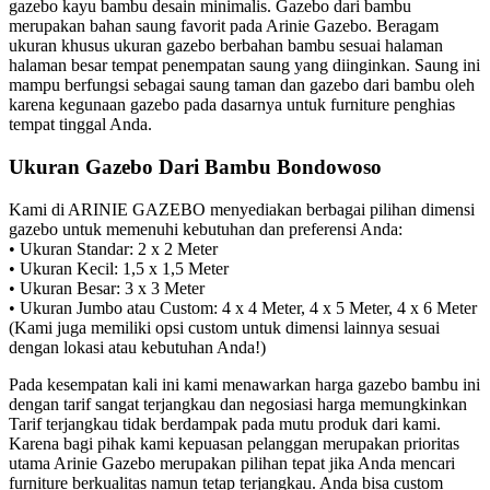
gazebo kayu bambu desain minimalis. Gazebo dari bambu
merupakan bahan saung favorit pada Arinie Gazebo. Beragam
ukuran khusus ukuran gazebo berbahan bambu sesuai halaman
halaman besar tempat penempatan saung yang diinginkan. Saung ini
mampu berfungsi sebagai saung taman dan gazebo dari bambu oleh
karena kegunaan gazebo pada dasarnya untuk furniture penghias
tempat tinggal Anda.
Ukuran Gazebo Dari Bambu Bondowoso
Kami di ARINIE GAZEBO menyediakan berbagai pilihan dimensi
gazebo untuk memenuhi kebutuhan dan preferensi Anda:
• Ukuran Standar: 2 x 2 Meter
• Ukuran Kecil: 1,5 x 1,5 Meter
• Ukuran Besar: 3 x 3 Meter
• Ukuran Jumbo atau Custom: 4 x 4 Meter, 4 x 5 Meter, 4 x 6 Meter
(Kami juga memiliki opsi custom untuk dimensi lainnya sesuai
dengan lokasi atau kebutuhan Anda!)
Pada kesempatan kali ini kami menawarkan harga gazebo bambu ini
dengan tarif sangat terjangkau dan negosiasi harga memungkinkan
Tarif terjangkau tidak berdampak pada mutu produk dari kami.
Karena bagi pihak kami kepuasan pelanggan merupakan prioritas
utama Arinie Gazebo merupakan pilihan tepat jika Anda mencari
furniture berkualitas namun tetap terjangkau. Anda bisa custom