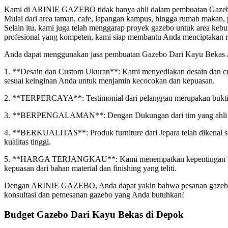
Kami di ARINIE GAZEBO tidak hanya ahli dalam pembuatan Gazebo D
Mulai dari area taman, cafe, lapangan kampus, hingga rumah makan, 
Selain itu, kami juga telah menggarap proyek gazebo untuk area keb
profesional yang kompeten, kami siap membantu Anda menciptakan r
Anda dapat menggunakan jasa pembuatan Gazebo Dari Kayu Bekas
1. **Desain dan Custom Ukuran**: Kami menyediakan desain dan cu
sesuai keinginan Anda untuk menjamin kecocokan dan kepuasan.
2. **TERPERCAYA**: Testimonial dari pelanggan merupakan bukti u
3. **BERPENGALAMAN**: Dengan Dukungan dari tim yang ahli dan 
4. **BERKUALITAS**: Produk furniture dari Jepara telah dikenal sec
kualitas tinggi.
5. **HARGA TERJANGKAU**: Kami menempatkan kepentingan utama p
kepuasan dari bahan material dan finishing yang teliti.
Dengan ARINIE GAZEBO, Anda dapat yakin bahwa pesanan gazebo And
konsultasi dan pemesanan gazebo yang Anda butuhkan!
Budget Gazebo Dari Kayu Bekas di Depok