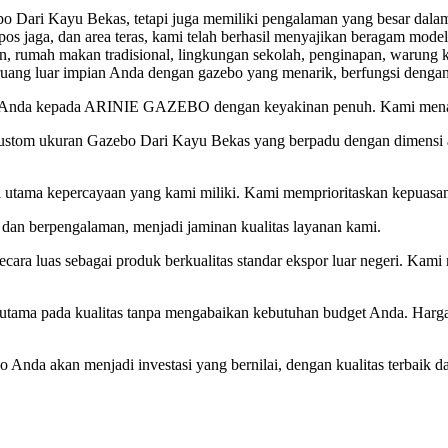
ari Kayu Bekas, tetapi juga memiliki pengalaman yang besar dalam
pos jaga, dan area teras, kami telah berhasil menyajikan beragam mode
un, rumah makan tradisional, lingkungan sekolah, penginapan, warung
uang luar impian Anda dengan gazebo yang menarik, berfungsi dengan
 Anda kepada ARINIE GAZEBO dengan keyakinan penuh. Kami menaw
stom ukuran Gazebo Dari Kayu Bekas yang berpadu dengan dimensi ar
tama kepercayaan yang kami miliki. Kami memprioritaskan kepuasan 
berpengalaman, menjadi jaminan kualitas layanan kami.
ara luas sebagai produk berkualitas standar ekspor luar negeri. Kam
ada kualitas tanpa mengabaikan kebutuhan budget Anda. Harga ya
a akan menjadi investasi yang bernilai, dengan kualitas terbaik 