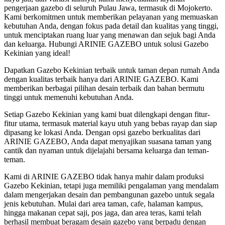
pengerjaan gazebo di seluruh Pulau Jawa, termasuk di Mojokerto.
Kami berkomitmen untuk memberikan pelayanan yang memuaskan
kebutuhan Anda, dengan fokus pada detail dan kualitas yang tinggi,
untuk menciptakan ruang luar yang menawan dan sejuk bagi Anda
dan keluarga. Hubungi ARINIE GAZEBO untuk solusi Gazebo
Kekinian yang ideal!
Dapatkan Gazebo Kekinian terbaik untuk taman depan rumah Anda
dengan kualitas terbaik hanya dari ARINIE GAZEBO. Kami
memberikan berbagai pilihan desain terbaik dan bahan bermutu
tinggi untuk memenuhi kebutuhan Anda.
Setiap Gazebo Kekinian yang kami buat dilengkapi dengan fitur-
fitur utama, termasuk material kayu utuh yang bebas rayap dan siap
dipasang ke lokasi Anda. Dengan opsi gazebo berkualitas dari
ARINIE GAZEBO, Anda dapat menyajikan suasana taman yang
cantik dan nyaman untuk dijelajahi bersama keluarga dan teman-
teman.
Kami di ARINIE GAZEBO tidak hanya mahir dalam produksi
Gazebo Kekinian, tetapi juga memiliki pengalaman yang mendalam
dalam mengerjakan desain dan pembangunan gazebo untuk segala
jenis kebutuhan. Mulai dari area taman, cafe, halaman kampus,
hingga makanan cepat saji, pos jaga, dan area teras, kami telah
berhasil membuat beragam desain gazebo yang berpadu dengan