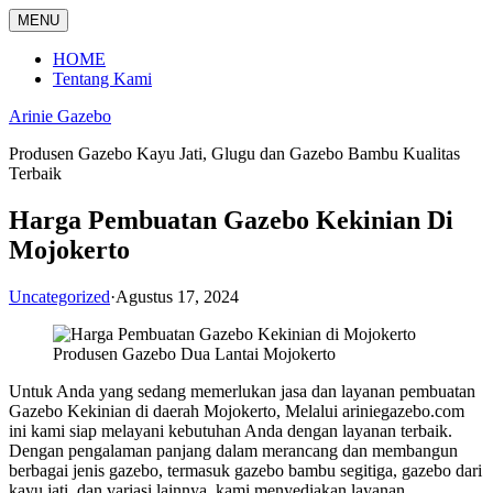
Langsung
MENU
ke
konten
HOME
Tentang Kami
Arinie Gazebo
Produsen Gazebo Kayu Jati, Glugu dan Gazebo Bambu Kualitas
Terbaik
Harga Pembuatan Gazebo Kekinian Di
Mojokerto
Uncategorized
·
Agustus 17, 2024
Produsen Gazebo Dua Lantai Mojokerto
Untuk Anda yang sedang memerlukan jasa dan layanan pembuatan
Gazebo Kekinian di daerah Mojokerto, Melalui ariniegazebo.com
ini kami siap melayani kebutuhan Anda dengan layanan terbaik.
Dengan pengalaman panjang dalam merancang dan membangun
berbagai jenis gazebo, termasuk gazebo bambu segitiga, gazebo dari
kayu jati, dan variasi lainnya, kami menyediakan layanan