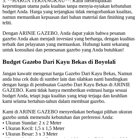
5. **HARGA TERJANGKAU**: Kami menempatkan
kepentingan utama pada kualitas tanpa menyia-nyiakan kebutuhan
budget Anda. Harga yang terjangkau tidak mengorbankan kualitas,
namun memastikan kepuasan dari bahan material dan finishing yang
teliti.
Dengan ARINIE GAZEBO, Anda dapat yakin bahwa pesanan
gazebo Anda akan menjadi investasi yang berharga, dengan kualitas
terbaik dan pelayanan yang memuaskan. Hubungi kami sekarang
untuk konsultasi dan pemesanan gazebo yang Anda butuhkan!
Budget Gazebo Dari Kayu Bekas di Boyolali
Jangan kawatir mengenai harga Gazebo Dari Kayu Bekas, Namun
anda bisa cek dulu di sumber lain dan silahkan nanti bandingkan
dengan harga di pembuatan Gazebo Dari Kayu Bekas di ARINIE
GAZEBO. Kami tidak hanya memberikan estimasi harga sesuai
budget Anda, tetapi juga kualitas yang tetap terjaga dan keahlian
kami selama bertahun-tahun dalam membuat gazebo.
Kami di ARINIE GAZEBO menyediakan berbagai pilihan ukuran
gazebo untuk memenuhi kebutuhan dan preferensi Anda:
• Ukuran Standar: 2 x 2 Meter
• Ukuran Kecil: 1,5 x 1,5 Meter
• Ukuran Besar: 3 x 3 Meter