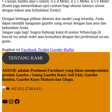
• Ukuran Jumbo atau Custom: 4 x 4 Meter, 4 x 5 Meter, 4 x 6 Meter
(Kami juga menyediakan opsi custom bagi ukuran lainnya sesuai
dengan lokasi atau kebutuhan Anda!)
Dengan berbagai pilihan dimensi dan model yang tersedia, Anda
dapat memilih bangunan gazebo yang sesuai dengan luas area dan
kebutuhan Anda.
Jangan ragu lagi! Segera hubungi kami di nomor WhatsApp di
bawah ini untuk order atau konsultasi dengan tim profesional secara
gratis.
Bagikan ini
Facebook
Twitter
Google+
Buffer
TENTANG KAMI
ARINIE adalah Produsen Furniture yang fokus memproduksi
produk Gazebo : Saung Gazebo Kayu Jati Ukir, Gazebo
Bambu, Gazebo Kayu Mahoni dan Glugu.
+62 852-2748-6411
YouTube
Instagram
Facebook