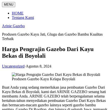
Langsung
MENU
ke
konten
HOME
Tentang Kami
Arinie Gazebo
Produsen Gazebo Kayu Jati, Glugu dan Gazebo Bambu Kualitas
Terbaik
Harga Pengrajin Gazebo Dari Kayu
Bekas di Boyolali
Uncategorized
·
Agustus 8, 2024
Produsen Gazebo Kayu Kelapa Boyolali
Buat Anda yang sedang memerlukan jasa pembuatan Gazebo Dari
Kayu Bekas di Boyolali, kami dari ARINIE GAZEBO senang hati
membantu Anda. ARINIE GAZEBO telah berpengalaman selama
bertahun-tahun menyediakan pembuatan Gazebo Dari Kayu Bekas
dan bermacam-macam gazebo lainnya seperti gazebo bambu
segitiga, Gazebo Di Rooftop, dan lainnya di seluruh Jawa, termasuk