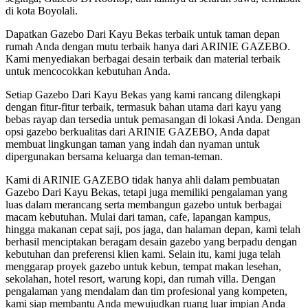
di kota Boyolali.
Dapatkan Gazebo Dari Kayu Bekas terbaik untuk taman depan
rumah Anda dengan mutu terbaik hanya dari ARINIE GAZEBO.
Kami menyediakan berbagai desain terbaik dan material terbaik
untuk mencocokkan kebutuhan Anda.
Setiap Gazebo Dari Kayu Bekas yang kami rancang dilengkapi
dengan fitur-fitur terbaik, termasuk bahan utama dari kayu yang
bebas rayap dan tersedia untuk pemasangan di lokasi Anda. Dengan
opsi gazebo berkualitas dari ARINIE GAZEBO, Anda dapat
membuat lingkungan taman yang indah dan nyaman untuk
dipergunakan bersama keluarga dan teman-teman.
Kami di ARINIE GAZEBO tidak hanya ahli dalam pembuatan
Gazebo Dari Kayu Bekas, tetapi juga memiliki pengalaman yang
luas dalam merancang serta membangun gazebo untuk berbagai
macam kebutuhan. Mulai dari taman, cafe, lapangan kampus,
hingga makanan cepat saji, pos jaga, dan halaman depan, kami telah
berhasil menciptakan beragam desain gazebo yang berpadu dengan
kebutuhan dan preferensi klien kami. Selain itu, kami juga telah
menggarap proyek gazebo untuk kebun, tempat makan lesehan,
sekolahan, hotel resort, warung kopi, dan rumah villa. Dengan
pengalaman yang mendalam dan tim profesional yang kompeten,
kami siap membantu Anda mewujudkan ruang luar impian Anda