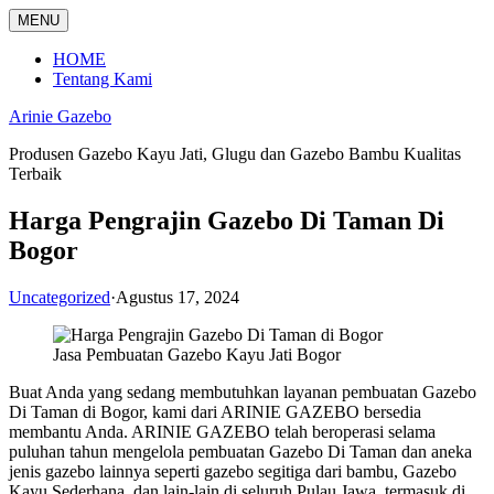
Langsung
MENU
ke
konten
HOME
Tentang Kami
Arinie Gazebo
Produsen Gazebo Kayu Jati, Glugu dan Gazebo Bambu Kualitas
Terbaik
Harga Pengrajin Gazebo Di Taman Di
Bogor
Uncategorized
·
Agustus 17, 2024
Jasa Pembuatan Gazebo Kayu Jati Bogor
Buat Anda yang sedang membutuhkan layanan pembuatan Gazebo
Di Taman di Bogor, kami dari ARINIE GAZEBO bersedia
membantu Anda. ARINIE GAZEBO telah beroperasi selama
puluhan tahun mengelola pembuatan Gazebo Di Taman dan aneka
jenis gazebo lainnya seperti gazebo segitiga dari bambu, Gazebo
Kayu Sederhana, dan lain-lain di seluruh Pulau Jawa, termasuk di