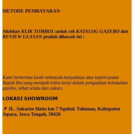
METODE PEMBAYARAN
Silahkan KLIK TOMBOL untuk cek KATALOG GAZEBO dan
REVIEW ULASAN produk dibawah ini :
Kami berterima kasih sebanyak-banyaknya atas kepercayaan
Bapak Ibu yang menjadi mitra kerja dalam pengadaan kebutuhan
gazebo, sehat selalu dan sukses.
𝗟𝗢𝗞𝗔𝗦𝗜 𝗦𝗛𝗢𝗪𝗥𝗢𝗢𝗠
📌 JL. Sukarno Hatta km 7 Ngabul, Tahunan, Kabupaten
Jepara, Jawa Tengah, 59428