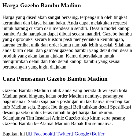
Harga Gazebo Bambu Madiun
Harga yang disediakan sangat bersaing, terpengaruh oleh tingkat
kerumitan dan biaya bahan baku. Anda dapat melakukan request
untuk barang custom dari mendesain sendiri. Desain model kanopi
bambu Anda harapkan dapat dibuat secara mandiri. Gazebo bambu
yang diproduksi secara kustom pasti menyediakan keuntungan,
karena terlihat unik dan order kamu nampak lebih spesial. Silahkan
anda kirim detail dan gambar gazebo bambu yang detail dari desain
produk yang akan kamu ajukan. Kamu dipersilakan untuk
mengirimkan detail dan foto detail kanopi bambu yang sesuai
perancangan yang ingin diajukan.
Cara Pemesanan Gazebo Bambu Madiun
Gazebo Bambu Madiun untuk anda yang berada di wilayah kota
Madiun pasti bingung kalau order Madiun nantinya pasangnya
bagaimana?. Santai saja pada postingan ini tak hanya membagikan
info Madiun saja. Bapak Ibu tinggal Beli tuliskan detail Spesifikasi
desain gazebo untuk teras rumah buget harga dan ukuran.
Selanjutnya Tim Instalasi Arinie Gazebo siap kirim serta pasang
Gazebo Bambu ke Alamat Madiun Bapak Ibu semuanya.
Bagikan ini
Facebook
Twitter
Google+
Buffer