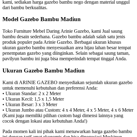
kami, sediakan harga gazebo bambu nego dengan material unggul
dari bambu berkualitas.
Model Gazebo Bambu Madiun
Toko Furniture Mebel Daring Arinie Gazebo, kami Jual saung
bambu desain sederhana. Gazebo bambu adalah salah satu jenis
produk populer pada Arinie Gazebo. Berbagai ukuran khusus
ukuran gazebo bambu menyesuaikan area hijau lahan besar tempat
penempatan gazebo yang diinginkan. Selain sebagai saung taman,
pavilyun bambu ini juga bisa memperindah tempat tinggal Anda.
Ukuran Gazebo Bambu Madiun
Kami di ARINIE GAZEBO menyediakan sejumlah ukuran gazebo
untuk memenuhi kebutuhan dan preferensi Anda:
• Ukuran Standar: 2 x 2 Meter
• Ukuran Kecil: 1,5 x 1,5 Meter
• Ukuran Besar: 3 x 3 Meter
• Ukuran Jumbo atau Custom: 4 x 4 Meter, 4 x 5 Meter, 4 x 6 Meter
(Kami juga memiliki pilihan custom bagi dimensi lainnya yang
cocok dengan lokasi atau kebutuhan Anda!)
Pada momen kali ini pihak kami menawarkan harga gazebo bambu
ini dengan tarif amat ekonomis dan bisa dinegosiasi Meskipun