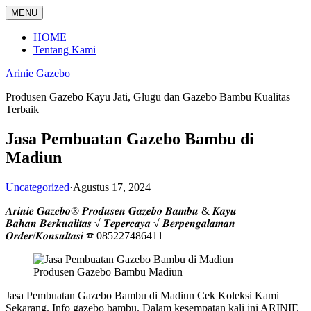
Langsung
MENU
ke
konten
HOME
Tentang Kami
Arinie Gazebo
Produsen Gazebo Kayu Jati, Glugu dan Gazebo Bambu Kualitas
Terbaik
Jasa Pembuatan Gazebo Bambu di
Madiun
Uncategorized
·
Agustus 17, 2024
𝑨𝒓𝒊𝒏𝒊𝒆 𝑮𝒂𝒛𝒆𝒃𝒐® 𝑷𝒓𝒐𝒅𝒖𝒔𝒆𝒏 𝑮𝒂𝒛𝒆𝒃𝒐 𝑩𝒂𝒎𝒃𝒖 & 𝑲𝒂𝒚𝒖
𝑩𝒂𝒉𝒂𝒏 𝑩𝒆𝒓𝒌𝒖𝒂𝒍𝒊𝒕𝒂𝒔 √ 𝑻𝒆𝒑𝒆𝒓𝒄𝒂𝒚𝒂 √ 𝑩𝒆𝒓𝒑𝒆𝒏𝒈𝒂𝒍𝒂𝒎𝒂𝒏
𝑶𝒓𝒅𝒆𝒓/𝑲𝒐𝒏𝒔𝒖𝒍𝒕𝒂𝒔𝒊 ☎ 085227486411
Produsen Gazebo Bambu Madiun
Jasa Pembuatan Gazebo Bambu di Madiun Cek Koleksi Kami
Sekarang. Info gazebo bambu. Dalam kesempatan kali ini ARINIE