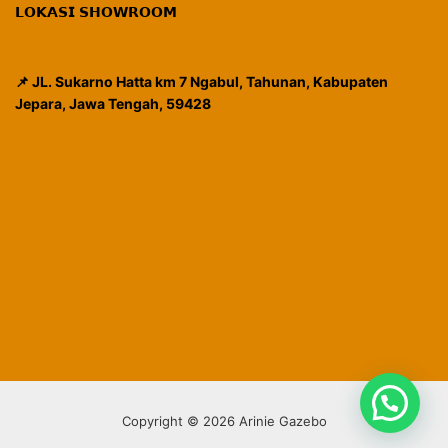
𝗟𝗢𝗞𝗔𝗦𝗜 𝗦𝗛𝗢𝗪𝗥𝗢𝗢𝗠
📌 JL. Sukarno Hatta km 7 Ngabul, Tahunan, Kabupaten
Jepara, Jawa Tengah, 59428
Copyright © 2026 Arinie Gazebo