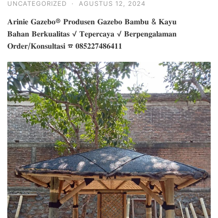
UNCATEGORIZED
·
AGUSTUS 12, 2024
𝐀𝐫𝐢𝐧𝐢𝐞 𝐆𝐚𝐳𝐞𝐛𝐨® 𝐏𝐫𝐨𝐝𝐮𝐬𝐞𝐧 𝐆𝐚𝐳𝐞𝐛𝐨 𝐁𝐚𝐦𝐛𝐮 & 𝐊𝐚𝐲𝐮
𝐁𝐚𝐡𝐚𝐧 𝐁𝐞𝐫𝐤𝐮𝐚𝐥𝐢𝐭𝐚𝐬 √ 𝐓𝐞𝐩𝐞𝐫𝐜𝐚𝐲𝐚 √ 𝐁𝐞𝐫𝐩𝐞𝐧𝐠𝐚𝐥𝐚𝐦𝐚𝐧
𝐎𝐫𝐝𝐞𝐫/𝐊𝐨𝐧𝐬𝐮𝐥𝐭𝐚𝐬𝐢 ☎ 𝟎𝟖𝟓𝟐𝟐𝟕𝟒𝟖𝟔𝟒𝟏𝟏