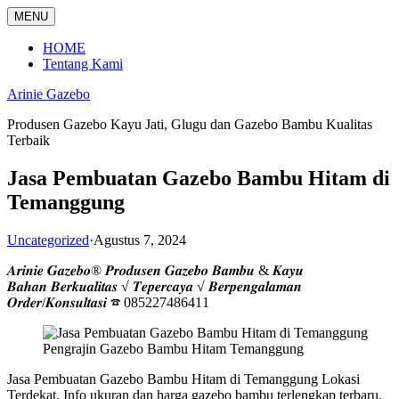
Langsung
MENU
ke
konten
HOME
Tentang Kami
Arinie Gazebo
Produsen Gazebo Kayu Jati, Glugu dan Gazebo Bambu Kualitas
Terbaik
Jasa Pembuatan Gazebo Bambu Hitam di
Temanggung
Uncategorized
·
Agustus 7, 2024
𝑨𝒓𝒊𝒏𝒊𝒆 𝑮𝒂𝒛𝒆𝒃𝒐® 𝑷𝒓𝒐𝒅𝒖𝒔𝒆𝒏 𝑮𝒂𝒛𝒆𝒃𝒐 𝑩𝒂𝒎𝒃𝒖 & 𝑲𝒂𝒚𝒖
𝑩𝒂𝒉𝒂𝒏 𝑩𝒆𝒓𝒌𝒖𝒂𝒍𝒊𝒕𝒂𝒔 √ 𝑻𝒆𝒑𝒆𝒓𝒄𝒂𝒚𝒂 √ 𝑩𝒆𝒓𝒑𝒆𝒏𝒈𝒂𝒍𝒂𝒎𝒂𝒏
𝑶𝒓𝒅𝒆𝒓/𝑲𝒐𝒏𝒔𝒖𝒍𝒕𝒂𝒔𝒊 ☎ 085227486411
Pengrajin Gazebo Bambu Hitam Temanggung
Jasa Pembuatan Gazebo Bambu Hitam di Temanggung Lokasi
Terdekat. Info ukuran dan harga gazebo bambu terlengkap terbaru.