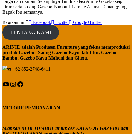
harga dan ukuran. Selanjutnya Tim Instalasi Arinie Gazebo siap
kirim serta pasang Gazebo Bambu Hitam ke Alamat Temanggung
Bapak Ibu semuanya.
Bagikan ini
Facebook
Twitter
Google+
Buffer
TENTANG KAMI
ARINIE adalah Produsen Furniture yang fokus memproduksi
produk Gazebo : Saung Gazebo Kayu Jati Ukir, Gazebo
Bambu, Gazebo Kayu Mahoni dan Glugu.
+62 852-2748-6411
YouTube
Instagram
Facebook
METODE PEMBAYARAN
Silahkan KLIK TOMBOL untuk cek KATALOG GAZEBO dan
REVIEW ULASAN produk dibawah ini :