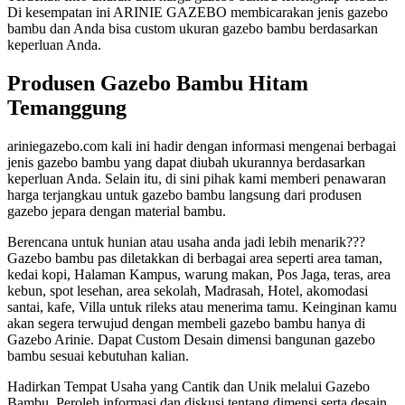
Di kesempatan ini ARINIE GAZEBO membicarakan jenis gazebo
bambu dan Anda bisa custom ukuran gazebo bambu berdasarkan
keperluan Anda.
Produsen Gazebo Bambu Hitam
Temanggung
ariniegazebo.com kali ini hadir dengan informasi mengenai berbagai
jenis gazebo bambu yang dapat diubah ukurannya berdasarkan
keperluan Anda. Selain itu, di sini pihak kami memberi penawaran
harga terjangkau untuk gazebo bambu langsung dari produsen
gazebo jepara dengan material bambu.
Berencana untuk hunian atau usaha anda jadi lebih menarik???
Gazebo bambu pas diletakkan di berbagai area seperti area taman,
kedai kopi, Halaman Kampus, warung makan, Pos Jaga, teras, area
kebun, spot lesehan, area sekolah, Madrasah, Hotel, akomodasi
santai, kafe, Villa untuk rileks atau menerima tamu. Keinginan kamu
akan segera terwujud dengan membeli gazebo bambu hanya di
Gazebo Arinie. Dapat Custom Desain dimensi bangunan gazebo
bambu sesuai kebutuhan kalian.
Hadirkan Tempat Usaha yang Cantik dan Unik melalui Gazebo
Bambu. Peroleh informasi dan diskusi tentang dimensi serta desain