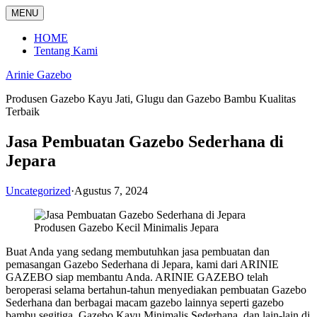
Langsung
MENU
ke
konten
HOME
Tentang Kami
Arinie Gazebo
Produsen Gazebo Kayu Jati, Glugu dan Gazebo Bambu Kualitas
Terbaik
Jasa Pembuatan Gazebo Sederhana di
Jepara
Uncategorized
·
Agustus 7, 2024
Produsen Gazebo Kecil Minimalis Jepara
Buat Anda yang sedang membutuhkan jasa pembuatan dan
pemasangan Gazebo Sederhana di Jepara, kami dari ARINIE
GAZEBO siap membantu Anda. ARINIE GAZEBO telah
beroperasi selama bertahun-tahun menyediakan pembuatan Gazebo
Sederhana dan berbagai macam gazebo lainnya seperti gazebo
bambu segitiga, Gazebo Kayu Minimalis Sederhana, dan lain-lain di