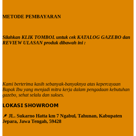
METODE PEMBAYARAN
Silahkan KLIK TOMBOL untuk cek KATALOG GAZEBO dan
REVIEW ULASAN produk dibawah ini :
Kami berterima kasih sebanyak-banyaknya atas kepercayaan
Bapak Ibu yang menjadi mitra kerja dalam pengadaan kebutuhan
gazebo, sehat selalu dan sukses.
𝗟𝗢𝗞𝗔𝗦𝗜 𝗦𝗛𝗢𝗪𝗥𝗢𝗢𝗠
📌 JL. Sukarno Hatta km 7 Ngabul, Tahunan, Kabupaten
Jepara, Jawa Tengah, 59428