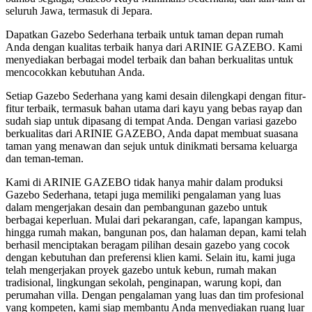
seluruh Jawa, termasuk di Jepara.
Dapatkan Gazebo Sederhana terbaik untuk taman depan rumah
Anda dengan kualitas terbaik hanya dari ARINIE GAZEBO. Kami
menyediakan berbagai model terbaik dan bahan berkualitas untuk
mencocokkan kebutuhan Anda.
Setiap Gazebo Sederhana yang kami desain dilengkapi dengan fitur-
fitur terbaik, termasuk bahan utama dari kayu yang bebas rayap dan
sudah siap untuk dipasang di tempat Anda. Dengan variasi gazebo
berkualitas dari ARINIE GAZEBO, Anda dapat membuat suasana
taman yang menawan dan sejuk untuk dinikmati bersama keluarga
dan teman-teman.
Kami di ARINIE GAZEBO tidak hanya mahir dalam produksi
Gazebo Sederhana, tetapi juga memiliki pengalaman yang luas
dalam mengerjakan desain dan pembangunan gazebo untuk
berbagai keperluan. Mulai dari pekarangan, cafe, lapangan kampus,
hingga rumah makan, bangunan pos, dan halaman depan, kami telah
berhasil menciptakan beragam pilihan desain gazebo yang cocok
dengan kebutuhan dan preferensi klien kami. Selain itu, kami juga
telah mengerjakan proyek gazebo untuk kebun, rumah makan
tradisional, lingkungan sekolah, penginapan, warung kopi, dan
perumahan villa. Dengan pengalaman yang luas dan tim profesional
yang kompeten, kami siap membantu Anda menyediakan ruang luar