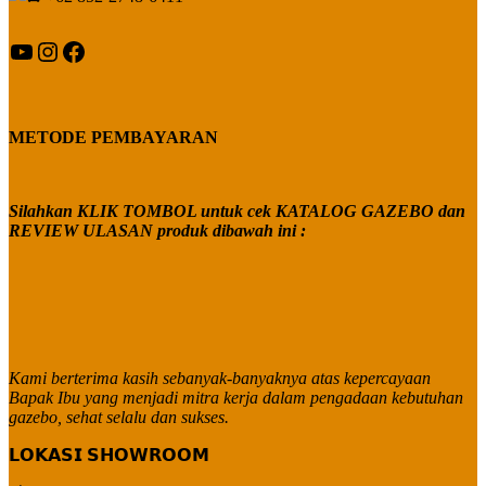
YouTube
Instagram
Facebook
METODE PEMBAYARAN
Silahkan KLIK TOMBOL untuk cek KATALOG GAZEBO dan
REVIEW ULASAN produk dibawah ini :
Kami berterima kasih sebanyak-banyaknya atas kepercayaan
Bapak Ibu yang menjadi mitra kerja dalam pengadaan kebutuhan
gazebo, sehat selalu dan sukses.
𝗟𝗢𝗞𝗔𝗦𝗜 𝗦𝗛𝗢𝗪𝗥𝗢𝗢𝗠