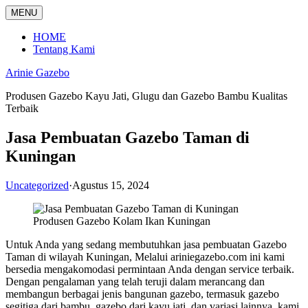
Langsung
MENU
ke
konten
HOME
Tentang Kami
Arinie Gazebo
Produsen Gazebo Kayu Jati, Glugu dan Gazebo Bambu Kualitas
Terbaik
Jasa Pembuatan Gazebo Taman di
Kuningan
Uncategorized
·
Agustus 15, 2024
Produsen Gazebo Kolam Ikan Kuningan
Untuk Anda yang sedang membutuhkan jasa pembuatan Gazebo
Taman di wilayah Kuningan, Melalui ariniegazebo.com ini kami
bersedia mengakomodasi permintaan Anda dengan service terbaik.
Dengan pengalaman yang telah teruji dalam merancang dan
membangun berbagai jenis bangunan gazebo, termasuk gazebo
segitiga dari bambu, gazebo dari kayu jati, dan variasi lainnya, kami