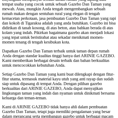
tempat usaha yang cocok untuk sebuah Gazebo Dan Taman yang
mewah. Atau, mungkin Anda tengah mengembangkan sebuah
rumah makan dengan sentuhan rural yang elegan di tengah
kemacetan perkotaan, jasa pembuatan Gazebo Dan Taman yang rapi
dan kokoh di Tigaraksa adalah yang anda butuhkan. Gazebo ini bisa
didirikan di tanah kosong, di atas beton, atau bahkan berada di atas
kolam yang indah. Pikirkan bagaimana gazebo akan menjadi lokasi
yang tepat untuk beristirahat atau sekadar menikmati momen-
momen tenang di tengah kesibukan kota.
Dapatkan Gazebo Dan Taman terbaik untuk taman depan rumah
Anda dengan standar kualitas tinggi hanya dari ARINIE GAZEBO.
Kami memberikan berbagai desain terbaik dan bahan berkualitas
untuk mencocokkan kebutuhan Anda.
Setiap Gazebo Dan Taman yang kami buat dilengkapi dengan fitur-
fitur utama, termasuk material kayu utuh yang anti rayap dan sudah
siap untuk dipasang di tempat Anda. Dengan pilihan gazebo
berkualitas dari ARINIE GAZEBO, Anda dapat menyajikan
lingkungan taman yang indah dan nyaman untuk dinikmati bersama
keluarga dan teman-teman.
Kami di ARINIE GAZEBO tidak hanya ahli dalam pembuatan
Gazebo Dan Taman, tetapi juga memiliki pengalaman yang besar
dalam merancang serta membangun gazebo untuk berbagai macam