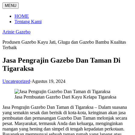
Langsung
MENU
ke
konten
HOME
Tentang Kami
Arinie Gazebo
Produsen Gazebo Kayu Jati, Glugu dan Gazebo Bambu Kualitas
Terbaik
Jasa Pengrajin Gazebo Dan Taman Di
Tigaraksa
Uncategorized
·
Agustus 19, 2024
Jasa Pembuatan Gazebo Dari Kayu Kelapa Tigaraksa
Jasa Pengrajin Gazebo Dan Taman di Tigaraksa – Dalam suasana
yang semakin sesak dan berisik di kota-kota, keinginan akan jasa
pembuatan dan pemasangan Gazebo Dan Taman melonjak secara
pesat. Masyarakat, termasuk Anda dan keluarga, menginginkan
ruangan yang hening dan simpel di tengah kepadatan perkotaan.
Bayangkan mempunyai sebuah taman rumah yang lapang atau