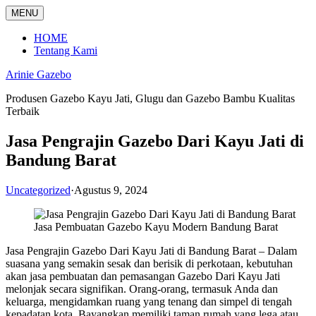
Langsung
MENU
ke
konten
HOME
Tentang Kami
Arinie Gazebo
Produsen Gazebo Kayu Jati, Glugu dan Gazebo Bambu Kualitas
Terbaik
Jasa Pengrajin Gazebo Dari Kayu Jati di
Bandung Barat
Uncategorized
·
Agustus 9, 2024
Jasa Pembuatan Gazebo Kayu Modern Bandung Barat
Jasa Pengrajin Gazebo Dari Kayu Jati di Bandung Barat – Dalam
suasana yang semakin sesak dan berisik di perkotaan, kebutuhan
akan jasa pembuatan dan pemasangan Gazebo Dari Kayu Jati
melonjak secara signifikan. Orang-orang, termasuk Anda dan
keluarga, mengidamkan ruang yang tenang dan simpel di tengah
kepadatan kota. Bayangkan memiliki taman rumah yang lega atau