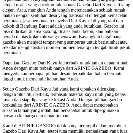
tempat usaha yang cocok untuk sebuah Gazebo Dari Kayu Jati yang
elegan. Atau, mungkin Anda tengah merencanakan sebuah rumah
makan dengan sentuhan desa yang tradisional di tengah kemacetan
perkotaan, jasa pembuatan Gazebo Dari Kayu Jati yang rapi dan
kokoh di Bandung Barat adalah yang anda butuhkan. Gazebo ini
bisa didirikan di area kosong, di atas lantai beton, atau bahkan
berada di atas kolam air yang menawan. Bayangkan bagaimana
gazebo akan menjadi tempat yang sempurna untuk beristirahat atau
sekadar menghabiskan momen-momen tenang di tengah hiruk pikuk
perkotaan.
Dapatkan Gazebo Dari Kayu Jati terbaik untuk taman depan rumah
Anda dengan mutu terbaik hanya dari ARINIE GAZEBO. Kami
menyediakan berbagai pilihan desain terbaik dan bahan bermutu
tinggi untuk memenuhi kebutuhan Anda.
Setiap Gazebo Dari Kayu Jati yang kami ciptakan dilengkapi
dengan fitur-fitur terbaik, termasuk material kayu utuh yang bebas
rayap dan siap dipasang ke lokasi Anda. Dengan pilihan gazebo
berkualitas dari ARINIE GAZEBO, Anda dapat menciptakan
suasana taman yang indah dan bersahabat untuk dipergunakan
bersama keluarga dan teman-teman.
Kami di ARINIE GAZEBO tidak hanya terampil dalam membuat
Gazebo Dari Kayu Jati, tetapi juga memiliki pengalaman yang luas