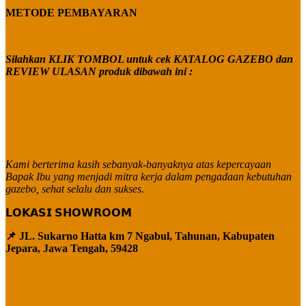
METODE PEMBAYARAN
Silahkan KLIK TOMBOL untuk cek KATALOG GAZEBO dan
REVIEW ULASAN produk dibawah ini :
Kami berterima kasih sebanyak-banyaknya atas kepercayaan
Bapak Ibu yang menjadi mitra kerja dalam pengadaan kebutuhan
gazebo, sehat selalu dan sukses.
𝗟𝗢𝗞𝗔𝗦𝗜 𝗦𝗛𝗢𝗪𝗥𝗢𝗢𝗠
📌 JL. Sukarno Hatta km 7 Ngabul, Tahunan, Kabupaten
Jepara, Jawa Tengah, 59428