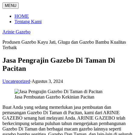
Langsung
MENU
ke
konten
HOME
Tentang Kami
Arinie Gazebo
Produsen Gazebo Kayu Jati, Glugu dan Gazebo Bambu Kualitas
Terbaik
Jasa Pengrajin Gazebo Di Taman Di
Pacitan
Uncategorized
·
Agustus 3, 2024
Jasa Pembuatan Gazebo Kekinian Pacitan
Buat Anda yang sedang memerlukan jasa pembuatan dan
pemasangan Gazebo Di Taman di Pacitan, kami dari ARINIE
GAZEBO senang hati melayani Anda. ARINIE GAZEBO telah
berkecimpung selama puluhan tahun mengerjakan pembangunan
Gazebo Di Taman dan berbagai macam gazebo lainnya seperti
gazebo bambu segitiga, Gazebo Dan Taman, dan lain-lain di seluruh