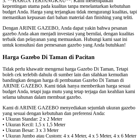
5. **HARGA TERJANGKAU**: Kami menempatkan
kepentingan utama pada kualitas tanpa menelantarkan kebutuhan
budget Anda. Harga yang terjangkau tidak mengurangi kualitas, tapi
memastikan kepuasan dari bahan material dan finishing yang teliti.
Dengan ARINIE GAZEBO, Anda dapat yakin bahwa pesanan
gazebo Anda akan menjadi investasi yang bernilai, dengan kualitas
terbaik dan pelayanan yang memuaskan. Hubungi kami saat ini
untuk konsultasi dan pemesanan gazebo yang Anda butuhkan!
Harga Gazebo Di Taman di Pacitan
Tidak perlu khawatir mengenai harga Gazebo Di Taman, Tetapi
boleh cek terlebih dahulu di sumber lain dan silahkan kemudian
bandingkan dengan harga di pembuatan Gazebo Di Taman di
ARINIE GAZEBO. Kami tidak hanya memberikan harga sesuai
budget Anda, tetapi juga mutu yang tetap terjaga dan keahlian kami
selama tahunan dalam membuat gazebo.
Kami di ARINIE GAZEBO menyediakan sejumlah ukuran gazebo
yang sesuai dengan kebutuhan dan preferensi Anda:
• Ukuran Standar: 2 x 2 Meter
• Ukuran Kecil: 1,5 x 1,5 Meter
• Ukuran Besar: 3 x 3 Meter
• Ukuran Jumbo atau Custom: 4 x 4 Meter, 4 x 5 Meter, 4 x 6 Meter