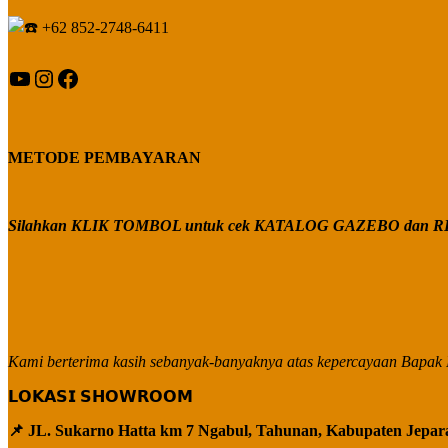
+62 852-2748-6411
YouTube
Instagram
Facebook
METODE PEMBAYARAN
Silahkan KLIK TOMBOL untuk cek KATALOG GAZEBO dan RE
Kami berterima kasih sebanyak-banyaknya atas kepercayaan Bapak I
𝗟𝗢𝗞𝗔𝗦𝗜 𝗦𝗛𝗢𝗪𝗥𝗢𝗢𝗠
📌 JL. Sukarno Hatta km 7 Ngabul, Tahunan, Kabupaten Jepar