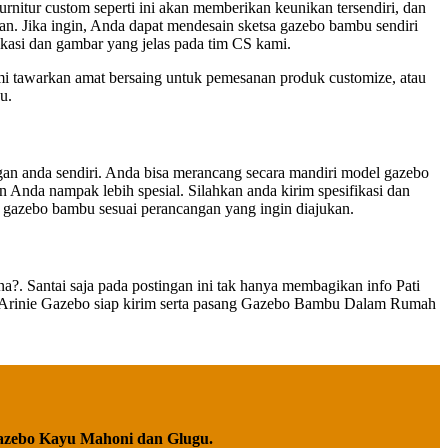
nitur custom seperti ini akan memberikan keunikan tersendiri, dan
an. Jika ingin, Anda dapat mendesain sketsa gazebo bambu sendiri
ikasi dan gambar yang jelas pada tim CS kami.
i tawarkan amat bersaing untuk pemesanan produk customize, atau
u.
gan anda sendiri. Anda bisa merancang secara mandiri model gazebo
nda nampak lebih spesial. Silahkan anda kirim spesifikasi dan
l gazebo bambu sesuai perancangan yang ingin diajukan.
?. Santai saja pada postingan ini tak hanya membagikan info Pati
lasi Arinie Gazebo siap kirim serta pasang Gazebo Bambu Dalam Rumah
azebo Kayu Mahoni dan Glugu.