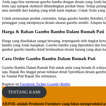
Anda juga bisa memesan gazebo bambu dengan desain yang Anda buat s
tentu saja nampak eksklusif dibandingkan produk biasa. Setiap pela
atau memilih dari katalog yang telah kami siapkan. Untuk Anda yang
Untuk pemesanan produk customize, harga gazebo bambu fleksibel, 
pelanggan yang mempunyai desain ukuran gazebo sendiri. Adapun ha
Harga & Bahan Gazebo Bambu Dalam Rumah Pati
Harga yang disediakan sangat bersaing, terpengaruh oleh tingkat ke
bambu yang Anda harapkan. Gazebo bambu yang diproduksi dari kust
gambar gazebo bambu detail berdasarkan desain barang yang akan kam
Cara Order Gazebo Bambu Dalam Rumah Pati
Gazebo Bambu Dalam Rumah Pati untuk anda yang berada di wilayah ko
saja. Bapak Ibu tinggal pesan tuliskan detail Spesifikasi desain ga
ke Alamat Pati Bapak Ibu semuanya.
Bagikan ini
Facebook
Twitter
Google+
Buffer
TENTANG KAMI
ARINIE adalah Produsen Furniture yang fokus memproduksi p