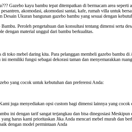
?? Gazebo kayu bambu tepat ditempatkan di bermacam area seperti area
pesantren, akomodasi, akomodasi santai, kafe, rumah villa untuk bers
m Desain Ukuran bangunan gazebo bambu yang sesuai dengan kebutuh
ambu. Peroleh pengetahuan dan konsultasi tentang dimensi serta des
e dengan material unggul dari bambu berkualitas.
di toko mebel daring kita. Para pelanggan membeli gazebo bambu di 
 ini memiliki fungsi sebagai dekorasi taman dan menyemarakkan ruang
bo yang cocok untuk kebutuhan dan preferensi Anda:
(Kami juga menyediakan opsi custom bagi dimensi lainnya yang cocok 
bu ini dengan tarif sangat terjangkau dan bisa dinegosiasi Meskipun 
l yang harus kami prioritaskan Jika Anda mencari mebel murah dan be
rbaik dengan model permintaan Anda