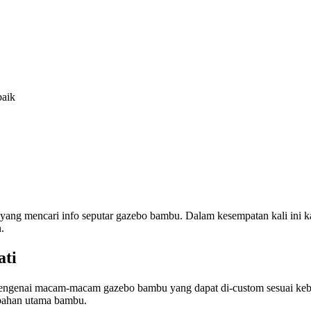
baik
yang mencari info seputar gazebo bambu. Dalam kesempatan kali in
.
ti
 mengenai macam-macam gazebo bambu yang dapat di-custom sesuai keb
bahan utama bambu.