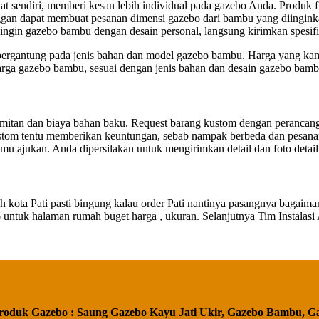
endiri, memberi kesan lebih individual pada gazebo Anda. Produk fur
nggan dapat membuat pesanan dimensi gazebo dari bambu yang diingink
 ingin gazebo bambu dengan desain personal, langsung kirimkan spesif
bergantung pada jenis bahan dan model gazebo bambu. Harga yang kam
rga gazebo bambu, sesuai dengan jenis bahan dan desain gazebo bamb
rumitan dan biaya bahan baku. Request barang kustom dengan perancan
om tentu memberikan keuntungan, sebab nampak berbeda dan pesanan A
u ajukan. Anda dipersilakan untuk mengirimkan detail dan foto detai
ta Pati pasti bingung kalau order Pati nantinya pasangnya bagaimana
zebo untuk halaman rumah buget harga , ukuran. Selanjutnya Tim Insta
roduk Gazebo : Saung Gazebo Kayu Jati Ukir, Gazebo Bambu, G