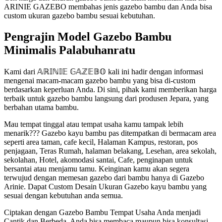
ARINIE GAZEBO membahas jenis gazebo bambu dan Anda bisa
custom ukuran gazebo bambu sesuai kebutuhan.
Pengrajin Model Gazebo Bambu
Minimalis Palabuhanratu
Kami dari 𝔸ℝ𝕀ℕ𝕀𝔼 𝔾𝔸ℤ𝔼𝔹𝕆 kali ini hadir dengan informasi
mengenai macam-macam gazebo bambu yang bisa di-custom
berdasarkan keperluan Anda. Di sini, pihak kami memberikan harga
terbaik untuk gazebo bambu langsung dari produsen Jepara, yang
berbahan utama bambu.
Mau tempat tinggal atau tempat usaha kamu tampak lebih
menarik??? Gazebo kayu bambu pas ditempatkan di bermacam area
seperti area taman, cafe kecil, Halaman Kampus, restoran, pos
penjagaan, Teras Rumah, halaman belakang, Lesehan, area sekolah,
sekolahan, Hotel, akomodasi santai, Cafe, penginapan untuk
bersantai atau menjamu tamu. Keinginan kamu akan segera
terwujud dengan memesan gazebo dari bambu hanya di Gazebo
Arinie. Dapat Custom Desain Ukuran Gazebo kayu bambu yang
sesuai dengan kebutuhan anda semua.
Ciptakan dengan Gazebo Bambu Tempat Usaha Anda menjadi
Cantik dan Berbeda. Anda bisa membaca maupun bisa konsultasi