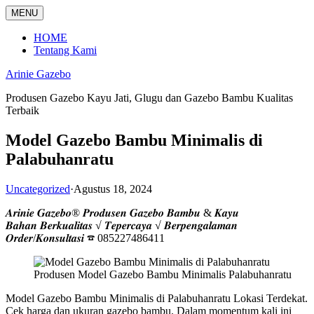
Langsung
MENU
ke
konten
HOME
Tentang Kami
Arinie Gazebo
Produsen Gazebo Kayu Jati, Glugu dan Gazebo Bambu Kualitas
Terbaik
Model Gazebo Bambu Minimalis di
Palabuhanratu
Uncategorized
·
Agustus 18, 2024
𝑨𝒓𝒊𝒏𝒊𝒆 𝑮𝒂𝒛𝒆𝒃𝒐® 𝑷𝒓𝒐𝒅𝒖𝒔𝒆𝒏 𝑮𝒂𝒛𝒆𝒃𝒐 𝑩𝒂𝒎𝒃𝒖 & 𝑲𝒂𝒚𝒖
𝑩𝒂𝒉𝒂𝒏 𝑩𝒆𝒓𝒌𝒖𝒂𝒍𝒊𝒕𝒂𝒔 √ 𝑻𝒆𝒑𝒆𝒓𝒄𝒂𝒚𝒂 √ 𝑩𝒆𝒓𝒑𝒆𝒏𝒈𝒂𝒍𝒂𝒎𝒂𝒏
𝑶𝒓𝒅𝒆𝒓/𝑲𝒐𝒏𝒔𝒖𝒍𝒕𝒂𝒔𝒊 ☎ 085227486411
Produsen Model Gazebo Bambu Minimalis Palabuhanratu
Model Gazebo Bambu Minimalis di Palabuhanratu Lokasi Terdekat.
Cek harga dan ukuran gazebo bambu. Dalam momentum kali ini