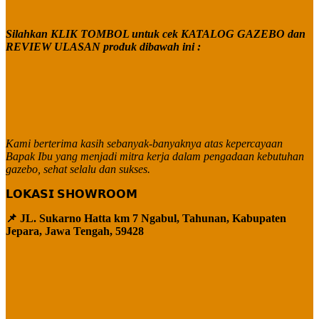
Silahkan KLIK TOMBOL untuk cek KATALOG GAZEBO dan
REVIEW ULASAN produk dibawah ini :
Kami berterima kasih sebanyak-banyaknya atas kepercayaan
Bapak Ibu yang menjadi mitra kerja dalam pengadaan kebutuhan
gazebo, sehat selalu dan sukses.
𝗟𝗢𝗞𝗔𝗦𝗜 𝗦𝗛𝗢𝗪𝗥𝗢𝗢𝗠
📌 JL. Sukarno Hatta km 7 Ngabul, Tahunan, Kabupaten
Jepara, Jawa Tengah, 59428