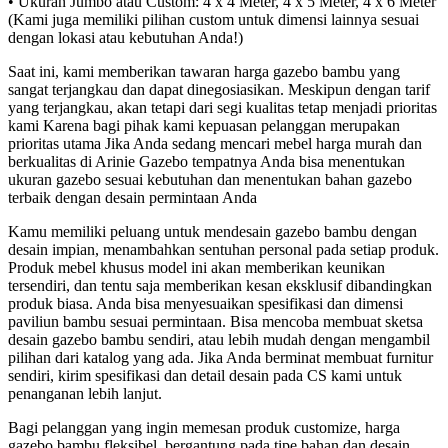
• Ukuran Jumbo atau Custom: 4 x 4 Meter, 4 x 5 Meter, 4 x 6 Meter
(Kami juga memiliki pilihan custom untuk dimensi lainnya sesuai
dengan lokasi atau kebutuhan Anda!)
Saat ini, kami memberikan tawaran harga gazebo bambu yang
sangat terjangkau dan dapat dinegosiasikan. Meskipun dengan tarif
yang terjangkau, akan tetapi dari segi kualitas tetap menjadi prioritas
kami Karena bagi pihak kami kepuasan pelanggan merupakan
prioritas utama Jika Anda sedang mencari mebel harga murah dan
berkualitas di Arinie Gazebo tempatnya Anda bisa menentukan
ukuran gazebo sesuai kebutuhan dan menentukan bahan gazebo
terbaik dengan desain permintaan Anda
Kamu memiliki peluang untuk mendesain gazebo bambu dengan
desain impian, menambahkan sentuhan personal pada setiap produk.
Produk mebel khusus model ini akan memberikan keunikan
tersendiri, dan tentu saja memberikan kesan eksklusif dibandingkan
produk biasa. Anda bisa menyesuaikan spesifikasi dan dimensi
paviliun bambu sesuai permintaan. Bisa mencoba membuat sketsa
desain gazebo bambu sendiri, atau lebih mudah dengan mengambil
pilihan dari katalog yang ada. Jika Anda berminat membuat furnitur
sendiri, kirim spesifikasi dan detail desain pada CS kami untuk
penanganan lebih lanjut.
Bagi pelanggan yang ingin memesan produk customize, harga
gazebo bambu fleksibel, bergantung pada tipe bahan dan desain