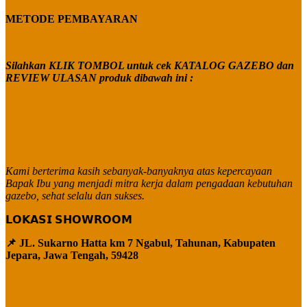
METODE PEMBAYARAN
Silahkan KLIK TOMBOL untuk cek KATALOG GAZEBO dan
REVIEW ULASAN produk dibawah ini :
Kami berterima kasih sebanyak-banyaknya atas kepercayaan
Bapak Ibu yang menjadi mitra kerja dalam pengadaan kebutuhan
gazebo, sehat selalu dan sukses.
𝗟𝗢𝗞𝗔𝗦𝗜 𝗦𝗛𝗢𝗪𝗥𝗢𝗢𝗠
📌 JL. Sukarno Hatta km 7 Ngabul, Tahunan, Kabupaten
Jepara, Jawa Tengah, 59428