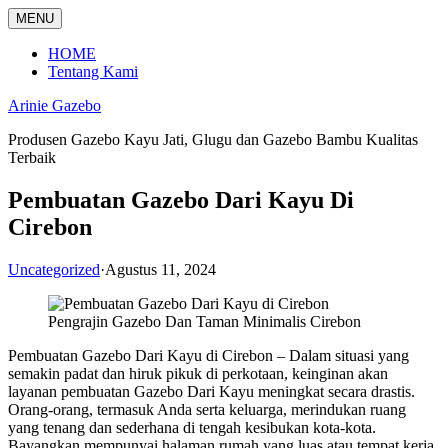
Langsung
MENU
ke
konten
HOME
Tentang Kami
Arinie Gazebo
Produsen Gazebo Kayu Jati, Glugu dan Gazebo Bambu Kualitas
Terbaik
Pembuatan Gazebo Dari Kayu Di
Cirebon
Uncategorized
·
Agustus 11, 2024
Pengrajin Gazebo Dan Taman Minimalis Cirebon
Pembuatan Gazebo Dari Kayu di Cirebon – Dalam situasi yang
semakin padat dan hiruk pikuk di perkotaan, keinginan akan
layanan pembuatan Gazebo Dari Kayu meningkat secara drastis.
Orang-orang, termasuk Anda serta keluarga, merindukan ruang
yang tenang dan sederhana di tengah kesibukan kota-kota.
Bayangkan mempunyai halaman rumah yang luas atau tempat kerja