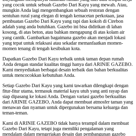
yang cocok untuk sebuah Gazebo Dari Kayu yang mewah. Atau,
mungkin Anda lagi mengembangkan sebuah restoran dengan
sentuhan rural yang elegan di tengah kemacetan perkotaan, jasa
pembuatan Gazebo Dari Kayu yang rapi dan kokoh di Cirebon
adalah yang anda butuhkan. Gazebo ini bisa didirikan di lahan
kosong, di atas beton, atau bahkan mengapung di atas kolam air
yang cantik. Gambarkan bagaimana gazebo akan menjadi lokasi
yang tepat untuk relaksasi atau sekadar memanfaatkan momen-
momen tenang di tengah kesibukan kota.
Dapatkan Gazebo Dari Kayu terbaik untuk taman depan rumah
Anda dengan standar kualitas tinggi hanya dari ARINIE GAZEBO.
Kami menyediakan berbagai desain terbaik dan bahan berkualitas
untuk mencocokkan kebutuhan Anda.
Setiap Gazebo Dari Kayu yang kami tawarkan dilengkapi dengan
fitur-fitur utama, termasuk material kayu utuh yang anti rayap dan
siap dipasang ke lokasi Anda. Dengan variasi gazebo berkualitas
dari ARINIE GAZEBO, Anda dapat membuat atmosfer taman yang
menawan dan nyaman untuk dipergunakan bersama keluarga dan
teman-teman.
Kami di ARINIE GAZEBO tidak hanya terampil dalam membuat
Gazebo Dari Kayu, tetapi juga memiliki pengalaman yang
mendalam dalam mengerjakan desain dan pembangunan gazebo