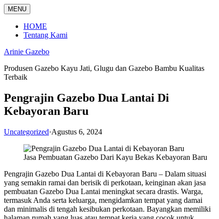
Langsung
MENU
ke
konten
HOME
Tentang Kami
Arinie Gazebo
Produsen Gazebo Kayu Jati, Glugu dan Gazebo Bambu Kualitas
Terbaik
Pengrajin Gazebo Dua Lantai Di
Kebayoran Baru
Uncategorized
·
Agustus 6, 2024
Jasa Pembuatan Gazebo Dari Kayu Bekas Kebayoran Baru
Pengrajin Gazebo Dua Lantai di Kebayoran Baru – Dalam situasi
yang semakin ramai dan berisik di perkotaan, keinginan akan jasa
pembuatan Gazebo Dua Lantai meningkat secara drastis. Warga,
termasuk Anda serta keluarga, mengidamkan tempat yang damai
dan minimalis di tengah kesibukan perkotaan. Bayangkan memiliki
halaman rumah yang luas atau tempat kerja yang cocok untuk