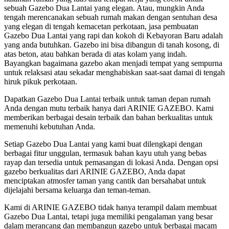
sebuah Gazebo Dua Lantai yang elegan. Atau, mungkin Anda
tengah merencanakan sebuah rumah makan dengan sentuhan desa
yang elegan di tengah kemacetan perkotaan, jasa pembuatan
Gazebo Dua Lantai yang rapi dan kokoh di Kebayoran Baru adalah
yang anda butuhkan. Gazebo ini bisa dibangun di tanah kosong, di
atas beton, atau bahkan berada di atas kolam yang indah.
Bayangkan bagaimana gazebo akan menjadi tempat yang sempurna
untuk relaksasi atau sekadar menghabiskan saat-saat damai di tengah
hiruk pikuk perkotaan.
Dapatkan Gazebo Dua Lantai terbaik untuk taman depan rumah
Anda dengan mutu terbaik hanya dari ARINIE GAZEBO. Kami
memberikan berbagai desain terbaik dan bahan berkualitas untuk
memenuhi kebutuhan Anda.
Setiap Gazebo Dua Lantai yang kami buat dilengkapi dengan
berbagai fitur unggulan, termasuk bahan kayu utuh yang bebas
rayap dan tersedia untuk pemasangan di lokasi Anda. Dengan opsi
gazebo berkualitas dari ARINIE GAZEBO, Anda dapat
menciptakan atmosfer taman yang cantik dan bersahabat untuk
dijelajahi bersama keluarga dan teman-teman.
Kami di ARINIE GAZEBO tidak hanya terampil dalam membuat
Gazebo Dua Lantai, tetapi juga memiliki pengalaman yang besar
dalam merancang dan membangun gazebo untuk berbagai macam