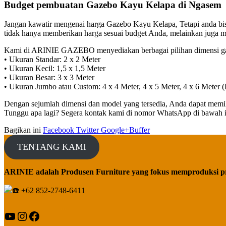
Budget pembuatan Gazebo Kayu Kelapa di Ngasem
Jangan kawatir mengenai harga Gazebo Kayu Kelapa, Tetapi anda b
tidak hanya memberikan harga sesuai budget Anda, melainkan juga m
Kami di ARINIE GAZEBO menyediakan berbagai pilihan dimensi gaz
• Ukuran Standar: 2 x 2 Meter
• Ukuran Kecil: 1,5 x 1,5 Meter
• Ukuran Besar: 3 x 3 Meter
• Ukuran Jumbo atau Custom: 4 x 4 Meter, 4 x 5 Meter, 4 x 6 Meter 
Dengan sejumlah dimensi dan model yang tersedia, Anda dapat memi
Tunggu apa lagi? Segera kontak kami di nomor WhatsApp di bawah ini
Bagikan ini
Facebook
Twitter
Google+
Buffer
TENTANG KAMI
ARINIE adalah Produsen Furniture yang fokus memproduksi p
+62 852-2748-6411
YouTube
Instagram
Facebook