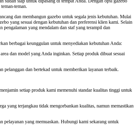
an sudah siap untuk dipasang di tempat Anda. Dengan opsi gazebo
 teman-teman.
ncang dan membangun gazebo untuk segala jenis kebutuhan. Mulai
zebo yang sesuai dengan kebutuhan dan preferensi klien kami. Selain
ngan pengalaman yang mendalam dan staf yang terampil dan
n berbagai keunggulan untuk menyediakan kebutuhan Anda:
dan model yang Anda inginkan. Setiap produk dibuat sesuai
n pelanggan dan bertekad untuk memberikan layanan terbaik.
 menjamin setiap produk kami memenuhi standar kualitas tinggi untuk
 yang terjangkau tidak mengorbankan kualitas, namun memastikan
dan pelayanan yang memuaskan. Hubungi kami sekarang untuk