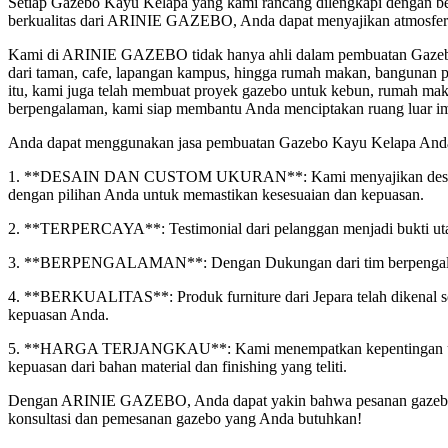
Setiap Gazebo Kayu Kelapa yang kami rancang dilengkapi dengan ber
berkualitas dari ARINIE GAZEBO, Anda dapat menyajikan atmosfer 
Kami di ARINIE GAZEBO tidak hanya ahli dalam pembuatan Gazebo K
dari taman, cafe, lapangan kampus, hingga rumah makan, bangunan po
itu, kami juga telah membuat proyek gazebo untuk kebun, rumah maka
berpengalaman, kami siap membantu Anda menciptakan ruang luar im
Anda dapat menggunakan jasa pembuatan Gazebo Kayu Kelapa And
1. **DESAIN DAN CUSTOM UKURAN**: Kami menyajikan desain dan 
dengan pilihan Anda untuk memastikan kesesuaian dan kepuasan.
2. **TERPERCAYA**: Testimonial dari pelanggan menjadi bukti utam
3. **BERPENGALAMAN**: Dengan Dukungan dari tim berpengalaman
4. **BERKUALITAS**: Produk furniture dari Jepara telah dikenal sec
kepuasan Anda.
5. **HARGA TERJANGKAU**: Kami menempatkan kepentingan utama p
kepuasan dari bahan material dan finishing yang teliti.
Dengan ARINIE GAZEBO, Anda dapat yakin bahwa pesanan gazebo And
konsultasi dan pemesanan gazebo yang Anda butuhkan!