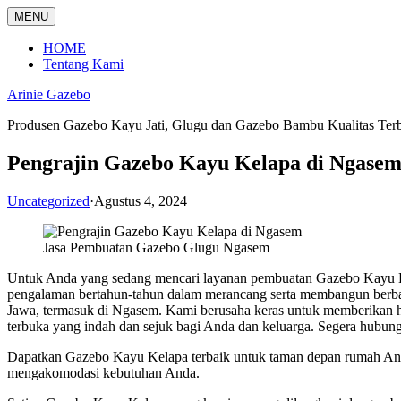
Langsung
MENU
ke
konten
HOME
Tentang Kami
Arinie Gazebo
Produsen Gazebo Kayu Jati, Glugu dan Gazebo Bambu Kualitas Ter
Pengrajin Gazebo Kayu Kelapa di Ngase
Uncategorized
·
Agustus 4, 2024
Jasa Pembuatan Gazebo Glugu Ngasem
Untuk Anda yang sedang mencari layanan pembuatan Gazebo Kayu Ke
pengalaman bertahun-tahun dalam merancang serta membangun berbagai
Jawa, termasuk di Ngasem. Kami berusaha keras untuk memberikan ha
terbuka yang indah dan sejuk bagi Anda dan keluarga. Segera hu
Dapatkan Gazebo Kayu Kelapa terbaik untuk taman depan rumah Anda
mengakomodasi kebutuhan Anda.