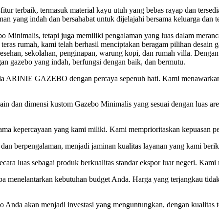
fitur terbaik, termasuk material kayu utuh yang bebas rayap dan terse
 yang indah dan bersahabat untuk dijelajahi bersama keluarga dan 
inimalis, tetapi juga memiliki pengalaman yang luas dalam meranca
n teras rumah, kami telah berhasil menciptakan beragam pilihan desain
 lesehan, sekolahan, penginapan, warung kopi, dan rumah villa. Denga
n gazebo yang indah, berfungsi dengan baik, dan bermutu.
a ARINIE GAZEBO dengan percaya sepenuh hati. Kami menawarkan b
imensi kustom Gazebo Minimalis yang sesuai dengan luas area da
a kepercayaan yang kami miliki. Kami memprioritaskan kepuasan pel
berpengalaman, menjadi jaminan kualitas layanan yang kami berik
ara luas sebagai produk berkualitas standar ekspor luar negeri. Kami
elantarkan kebutuhan budget Anda. Harga yang terjangkau tidak m
da akan menjadi investasi yang menguntungkan, dengan kualitas te