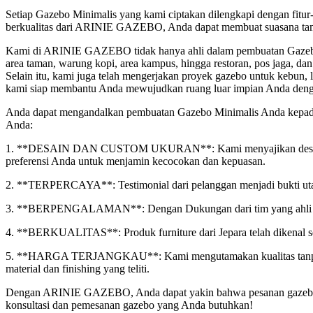
Setiap Gazebo Minimalis yang kami ciptakan dilengkapi dengan fitur-
berkualitas dari ARINIE GAZEBO, Anda dapat membuat suasana taman
Kami di ARINIE GAZEBO tidak hanya ahli dalam pembuatan Gazebo M
area taman, warung kopi, area kampus, hingga restoran, pos jaga, da
Selain itu, kami juga telah mengerjakan proyek gazebo untuk kebun,
kami siap membantu Anda mewujudkan ruang luar impian Anda denga
Anda dapat mengandalkan pembuatan Gazebo Minimalis Anda kepad
Anda:
1. **DESAIN DAN CUSTOM UKURAN**: Kami menyajikan desain dan d
preferensi Anda untuk menjamin kecocokan dan kepuasan.
2. **TERPERCAYA**: Testimonial dari pelanggan menjadi bukti utam
3. **BERPENGALAMAN**: Dengan Dukungan dari tim yang ahli dan 
4. **BERKUALITAS**: Produk furniture dari Jepara telah dikenal sec
5. **HARGA TERJANGKAU**: Kami mengutamakan kualitas tanpa men
material dan finishing yang teliti.
Dengan ARINIE GAZEBO, Anda dapat yakin bahwa pesanan gazebo An
konsultasi dan pemesanan gazebo yang Anda butuhkan!