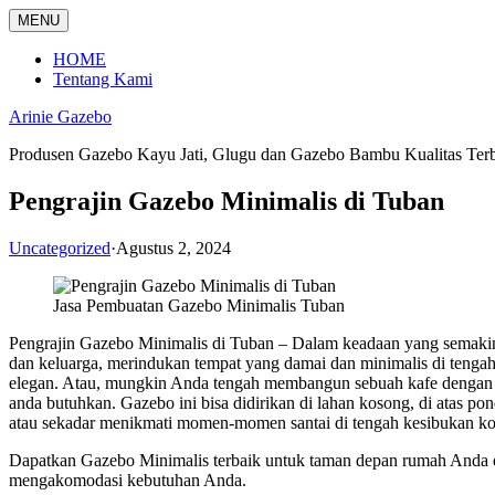
Langsung
MENU
ke
konten
HOME
Tentang Kami
Arinie Gazebo
Produsen Gazebo Kayu Jati, Glugu dan Gazebo Bambu Kualitas Ter
Pengrajin Gazebo Minimalis di Tuban
Uncategorized
·
Agustus 2, 2024
Jasa Pembuatan Gazebo Minimalis Tuban
Pengrajin Gazebo Minimalis di Tuban – Dalam keadaan yang semakin 
dan keluarga, merindukan tempat yang damai dan minimalis di teng
elegan. Atau, mungkin Anda tengah membangun sebuah kafe dengan nu
anda butuhkan. Gazebo ini bisa didirikan di lahan kosong, di atas p
atau sekadar menikmati momen-momen santai di tengah kesibukan ko
Dapatkan Gazebo Minimalis terbaik untuk taman depan rumah Anda
mengakomodasi kebutuhan Anda.