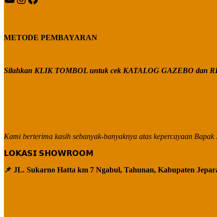
METODE PEMBAYARAN
Silahkan KLIK TOMBOL untuk cek KATALOG GAZEBO dan RE
Kami berterima kasih sebanyak-banyaknya atas kepercayaan Bapak I
𝗟𝗢𝗞𝗔𝗦𝗜 𝗦𝗛𝗢𝗪𝗥𝗢𝗢𝗠
📌 JL. Sukarno Hatta km 7 Ngabul, Tahunan, Kabupaten Jepar