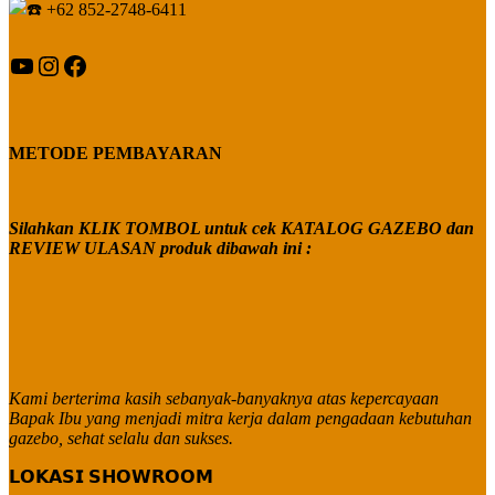
+62 852-2748-6411
YouTube
Instagram
Facebook
METODE PEMBAYARAN
Silahkan KLIK TOMBOL untuk cek KATALOG GAZEBO dan
REVIEW ULASAN produk dibawah ini :
Kami berterima kasih sebanyak-banyaknya atas kepercayaan
Bapak Ibu yang menjadi mitra kerja dalam pengadaan kebutuhan
gazebo, sehat selalu dan sukses.
𝗟𝗢𝗞𝗔𝗦𝗜 𝗦𝗛𝗢𝗪𝗥𝗢𝗢𝗠