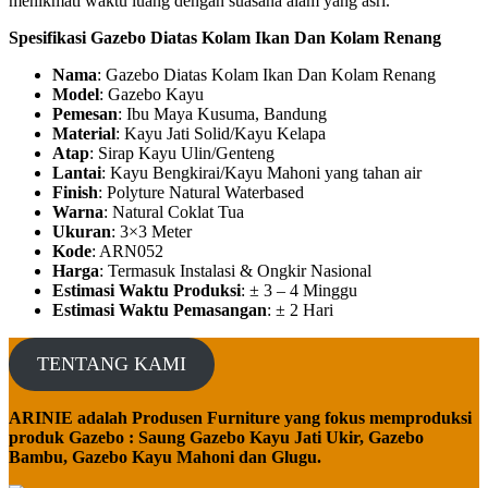
menikmati waktu luang dengan suasana alam yang asri.
Spesifikasi Gazebo Diatas Kolam Ikan Dan Kolam Renang
Nama
: Gazebo Diatas Kolam Ikan Dan Kolam Renang
Model
: Gazebo Kayu
Pemesan
: Ibu Maya Kusuma, Bandung
Material
: Kayu Jati Solid/Kayu Kelapa
Atap
: Sirap Kayu Ulin/Genteng
Lantai
: Kayu Bengkirai/Kayu Mahoni yang tahan air
Finish
: Polyture Natural Waterbased
Warna
: Natural Coklat Tua
Ukuran
: 3×3 Meter
Kode
: ARN052
Harga
: Termasuk Instalasi & Ongkir Nasional
Estimasi Waktu Produksi
: ± 3 – 4 Minggu
Estimasi Waktu Pemasangan
: ± 2 Hari
TENTANG KAMI
ARINIE adalah Produsen Furniture yang fokus memproduksi
produk Gazebo : Saung Gazebo Kayu Jati Ukir, Gazebo
Bambu, Gazebo Kayu Mahoni dan Glugu.