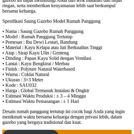
gazebo ini dapat melindungi Anda dari terik matahari dan hujan
ringan, serta memberikan kenyamanan lebih saat berkumpul
bersama keluarga.
Spesifikasi Saung Gazebo Model Rumah Panggung
• Nama : Saung Gazebo Rumah Panggung
• Model : Rumah Panggung Tertutup
• Pemesan : Ibu Dewi Lestari, Bandung
• Material : Kayu Kelapa atau Jati Berkualitas Tinggi
• Atap : Sirap Kayu Ulin / Genteng
• Dinding : Papan Kayu Solid dengan Ventilasi
• Lantai : Kayu Bengkirai / Merbau
• Finish : Polyture Natural Waterbased
• Warna : Coklat Natural
• Ukuran : 3×3 Meter
• Kode : SAU032
• Harga : Global Termasuk Instalasi & Ongkir
• Estimasi Waktu Produksi : ± 3 – 4 Minggu
• Estimasi Waktu Pemasangan : ± 1 Hari
Desain rumah panggung tertutup ini cocok bagi Anda yang ingin
menikmati waktu bersama keluarga dengan privasi lebih, dalam
gazebo yang bergaya tradisional dan kuat.