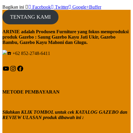
Bagikan ini
Facebook
Twitter
Google+
Buffer
TENTANG KAMI
ARINIE adalah Produsen Furniture yang fokus memproduksi
produk Gazebo : Saung Gazebo Kayu Jati Ukir, Gazebo
Bambu, Gazebo Kayu Mahoni dan Glugu.
+62 852-2748-6411
YouTube
Instagram
Facebook
METODE PEMBAYARAN
Silahkan KLIK TOMBOL untuk cek KATALOG GAZEBO dan
REVIEW ULASAN produk dibawah ini :