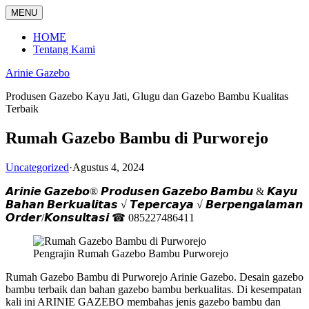
Langsung
MENU
ke
konten
HOME
Tentang Kami
Arinie Gazebo
Produsen Gazebo Kayu Jati, Glugu dan Gazebo Bambu Kualitas
Terbaik
Rumah Gazebo Bambu di Purworejo
Uncategorized
·
Agustus 4, 2024
𝘼𝙧𝙞𝙣𝙞𝙚 𝙂𝙖𝙯𝙚𝙗𝙤® 𝙋𝙧𝙤𝙙𝙪𝙨𝙚𝙣 𝙂𝙖𝙯𝙚𝙗𝙤 𝘽𝙖𝙢𝙗𝙪 & 𝙆𝙖𝙮𝙪
𝘽𝙖𝙝𝙖𝙣 𝘽𝙚𝙧𝙠𝙪𝙖𝙡𝙞𝙩𝙖𝙨 √ 𝙏𝙚𝙥𝙚𝙧𝙘𝙖𝙮𝙖 √ 𝘽𝙚𝙧𝙥𝙚𝙣𝙜𝙖𝙡𝙖𝙢𝙖𝙣
𝙊𝙧𝙙𝙚𝙧/𝙆𝙤𝙣𝙨𝙪𝙡𝙩𝙖𝙨𝙞 ☎ 085227486411
Pengrajin Rumah Gazebo Bambu Purworejo
Rumah Gazebo Bambu di Purworejo Arinie Gazebo. Desain gazebo
bambu terbaik dan bahan gazebo bambu berkualitas. Di kesempatan
kali ini ARINIE GAZEBO membahas jenis gazebo bambu dan