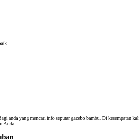
baik
agi anda yang mencari info seputar gazebo bambu. Di kesempatan k
an Anda.
uban