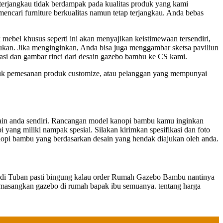
 terjangkau tidak berdampak pada kualitas produk yang kami
encari furniture berkualitas namun tetap terjangkau. Anda bebas
bel khusus seperti ini akan menyajikan keistimewaan tersendiri,
ukan. Jika menginginkan, Anda bisa juga menggambar sketsa paviliun
kasi dan gambar rinci dari desain gazebo bambu ke CS kami.
tuk pemesanan produk customize, atau pelanggan yang mempunyai
sain anda sendiri. Rancangan model kanopi bambu kamu inginkan
yang miliki nampak spesial. Silakan kirimkan spesifikasi dan foto
anopi bambu yang berdasarkan desain yang hendak diajukan oleh anda.
i di Tuban pasti bingung kalau order Rumah Gazebo Bambu nantinya
masangkan gazebo di rumah bapak ibu semuanya. tentang harga