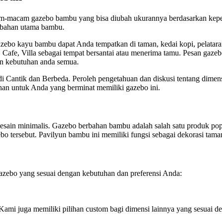
cam-macam gazebo bambu yang bisa diubah ukurannya berdasarkan keper
 bahan utama bambu.
zebo kayu bambu dapat Anda tempatkan di taman, kedai kopi, pelata
rt, Cafe, Villa sebagai tempat bersantai atau menerima tamu. Pesan g
n kebutuhan anda semua.
tik dan Berbeda. Peroleh pengetahuan dan diskusi tentang dimensi
an untuk Anda yang berminat memiliki gazebo ini.
sain minimalis. Gazebo berbahan bambu adalah salah satu produk pop
o tersebut. Pavilyun bambu ini memiliki fungsi sebagai dekorasi tama
ebo yang sesuai dengan kebutuhan dan preferensi Anda:
Kami juga memiliki pilihan custom bagi dimensi lainnya yang sesuai d