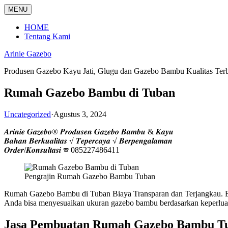
Langsung
MENU
ke
konten
HOME
Tentang Kami
Arinie Gazebo
Produsen Gazebo Kayu Jati, Glugu dan Gazebo Bambu Kualitas Ter
Rumah Gazebo Bambu di Tuban
Uncategorized
·
Agustus 3, 2024
𝑨𝒓𝒊𝒏𝒊𝒆 𝑮𝒂𝒛𝒆𝒃𝒐® 𝑷𝒓𝒐𝒅𝒖𝒔𝒆𝒏 𝑮𝒂𝒛𝒆𝒃𝒐 𝑩𝒂𝒎𝒃𝒖 & 𝑲𝒂𝒚𝒖
𝑩𝒂𝒉𝒂𝒏 𝑩𝒆𝒓𝒌𝒖𝒂𝒍𝒊𝒕𝒂𝒔 √ 𝑻𝒆𝒑𝒆𝒓𝒄𝒂𝒚𝒂 √ 𝑩𝒆𝒓𝒑𝒆𝒏𝒈𝒂𝒍𝒂𝒎𝒂𝒏
𝑶𝒓𝒅𝒆𝒓/𝑲𝒐𝒏𝒔𝒖𝒍𝒕𝒂𝒔𝒊 ☎ 085227486411
Pengrajin Rumah Gazebo Bambu Tuban
Rumah Gazebo Bambu di Tuban Biaya Transparan dan Terjangkau. B
Anda bisa menyesuaikan ukuran gazebo bambu berdasarkan keperlu
Jasa Pembuatan Rumah Gazebo Bambu T