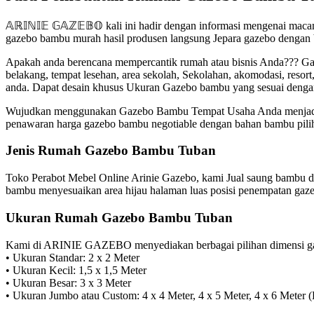
𝔸ℝ𝕀ℕ𝕀𝔼 𝔾𝔸ℤ𝔼𝔹𝕆 kali ini hadir dengan informasi mengenai ma
gazebo bambu murah hasil produsen langsung Jepara gazebo dengan
Apakah anda berencana mempercantik rumah atau bisnis Anda??? Ga
belakang, tempat lesehan, area sekolah, Sekolahan, akomodasi, reso
anda. Dapat desain khusus Ukuran Gazebo bambu yang sesuai denga
Wujudkan menggunakan Gazebo Bambu Tempat Usaha Anda menjadi Can
penawaran harga gazebo bambu negotiable dengan bahan bambu pilih
Jenis Rumah Gazebo Bambu Tuban
Toko Perabot Mebel Online Arinie Gazebo, kami Jual saung bambu de
bambu menyesuaikan area hijau halaman luas posisi penempatan gazeb
Ukuran Rumah Gazebo Bambu Tuban
Kami di ARINIE GAZEBO menyediakan berbagai pilihan dimensi gaz
• Ukuran Standar: 2 x 2 Meter
• Ukuran Kecil: 1,5 x 1,5 Meter
• Ukuran Besar: 3 x 3 Meter
• Ukuran Jumbo atau Custom: 4 x 4 Meter, 4 x 5 Meter, 4 x 6 Meter (