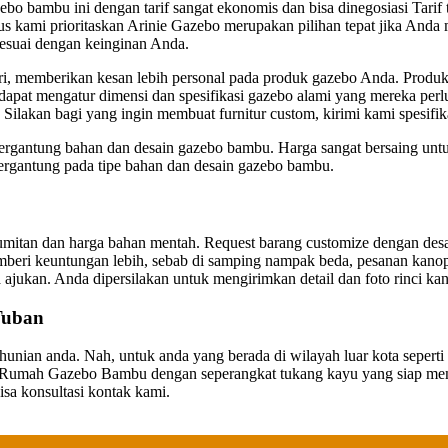
bo bambu ini dengan tarif sangat ekonomis dan bisa dinegosiasi Tarif
 kami prioritaskan Arinie Gazebo merupakan pilihan tepat jika Anda m
esuai dengan keinginan Anda.
 memberikan kesan lebih personal pada produk gazebo Anda. Produk me
dapat mengatur dimensi dan spesifikasi gazebo alami yang mereka perl
 Silakan bagi yang ingin membuat furnitur custom, kirimi kami spesifi
tergantung bahan dan desain gazebo bambu. Harga sangat bersaing un
bergantung pada tipe bahan dan desain gazebo bambu.
erumitan dan harga bahan mentah. Request barang customize dengan de
beri keuntungan lebih, sebab di samping nampak beda, pesanan kanopi 
 ajukan. Anda dipersilakan untuk mengirimkan detail dan foto rinci k
Tuban
nian anda. Nah, untuk anda yang berada di wilayah luar kota sepert
n Rumah Gazebo Bambu dengan seperangkat tukang kayu yang siap me
sa konsultasi kontak kami.