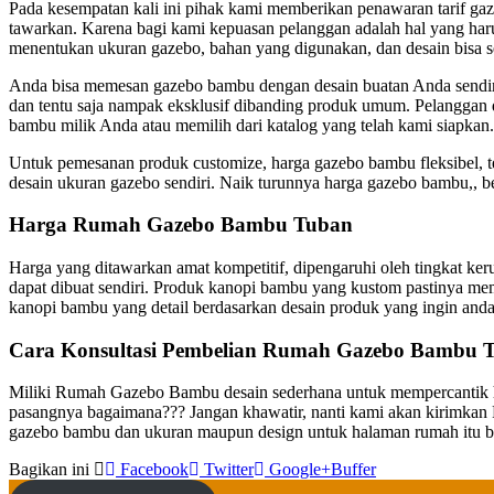
Pada kesempatan kali ini pihak kami memberikan penawaran tarif gaze
tawarkan. Karena bagi kami kepuasan pelanggan adalah hal yang harus
menentukan ukuran gazebo, bahan yang digunakan, dan desain bisa s
Anda bisa memesan gazebo bambu dengan desain buatan Anda sendiri,
dan tentu saja nampak eksklusif dibanding produk umum. Pelanggan 
bambu milik Anda atau memilih dari katalog yang telah kami siapkan.
Untuk pemesanan produk customize, harga gazebo bambu fleksibel, 
desain ukuran gazebo sendiri. Naik turunnya harga gazebo bambu,, 
Harga Rumah Gazebo Bambu Tuban
Harga yang ditawarkan amat kompetitif, dipengaruhi oleh tingkat k
dapat dibuat sendiri. Produk kanopi bambu yang kustom pastinya mem
kanopi bambu yang detail berdasarkan desain produk yang ingin anda
Cara Konsultasi Pembelian Rumah Gazebo Bambu 
Miliki Rumah Gazebo Bambu desain sederhana untuk mempercantik hu
pasangnya bagaimana??? Jangan khawatir, nanti kami akan kirimka
gazebo bambu dan ukuran maupun design untuk halaman rumah itu bi
Bagikan ini
Facebook
Twitter
Google+
Buffer