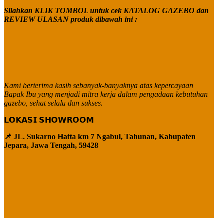
Silahkan KLIK TOMBOL untuk cek KATALOG GAZEBO dan
REVIEW ULASAN produk dibawah ini :
Kami berterima kasih sebanyak-banyaknya atas kepercayaan
Bapak Ibu yang menjadi mitra kerja dalam pengadaan kebutuhan
gazebo, sehat selalu dan sukses.
𝗟𝗢𝗞𝗔𝗦𝗜 𝗦𝗛𝗢𝗪𝗥𝗢𝗢𝗠
📌 JL. Sukarno Hatta km 7 Ngabul, Tahunan, Kabupaten
Jepara, Jawa Tengah, 59428