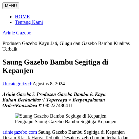
Langsung
MENU
ke
konten
HOME
Tentang Kami
Arinie Gazebo
Produsen Gazebo Kayu Jati, Glugu dan Gazebo Bambu Kualitas
Terbaik
Saung Gazebo Bambu Segitiga di
Kepanjen
Uncategorized
·
Agustus 8, 2024
𝑨𝒓𝒊𝒏𝒊𝒆 𝑮𝒂𝒛𝒆𝒃𝒐® 𝑷𝒓𝒐𝒅𝒖𝒔𝒆𝒏 𝑮𝒂𝒛𝒆𝒃𝒐 𝑩𝒂𝒎𝒃𝒖 & 𝑲𝒂𝒚𝒖
𝑩𝒂𝒉𝒂𝒏 𝑩𝒆𝒓𝒌𝒖𝒂𝒍𝒊𝒕𝒂𝒔 √ 𝑻𝒆𝒑𝒆𝒓𝒄𝒂𝒚𝒂 √ 𝑩𝒆𝒓𝒑𝒆𝒏𝒈𝒂𝒍𝒂𝒎𝒂𝒏
𝑶𝒓𝒅𝒆𝒓/𝑲𝒐𝒏𝒔𝒖𝒍𝒕𝒂𝒔𝒊 ☎ 085227486411
Pengrajin Saung Gazebo Bambu Segitiga Kepanjen
ariniegazebo.com
Saung Gazebo Bambu Segitiga di Kepanjen
Desain Klasik Harga Terbaik. Desain gazebo bambu terbaik dan