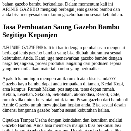
bahan gazebo bambu berkualitas. Dalam momentum kali ini
ARINIE GAZEBO mengkaji berbagai jenis gazebo bambu dan
anda bisa menyesuaikan ukuran gazebo bambu sesuai kebutuhan.
Jasa Pembuatan Saung Gazebo Bambu
Segitiga Kepanjen
𝔸ℝ𝕀ℕ𝕀𝔼 𝔾𝔸ℤ𝔼𝔹𝕆 kali ini hadir dengan pembahasan mengenai
berbagai jenis gazebo bambu yang bisa diubah ukurannya sesuai
kebutuhan Anda. Kami juga menawarkan gazebo bambu dengan
harga terjangkau, proses produksi langsung dari produsen Jepara
yang memanfaatkan material bambu yang berkualitas.
Apakah kamu ingin mempercantik rumah atau bisnis anda???
Gazebo kayu bambu dapat anda tempatkan di taman, Kedai Kopi,
area kampus, Rumah Makan, pos satpam, teras depan rumah,
Kebun, Lesehan, Sekolah, Sekolahan, akomodasi, Resort, Cafe,
rumah villa untuk bersantai untuk tamu. Pesan gazebo dari bambu di
Arinie Gazebo untuk mewujudkan impian anda. Bisa sesuai desain
dimensi bangunan gazebo bambu sesuai kebutuhan kalian.
Ciptakan Tempat Usaha dengan keindahan dan keunikan melalui
Gazebo Bambu. Anda bisa membaca maupun bisa berkonsultasi
baik Ukuran gazebo bambu maupun Desain gazebo bambu. Jika